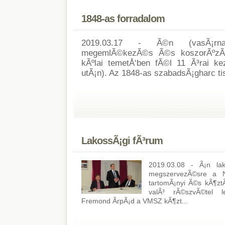
1848-as forradalom
2019.03.17 - Ã©n (vasÃ¡rna
megemlÃ©kezÃ©s Ã©s koszorÃºzÃ¡
kÃºlai temetÅ‘ben fÃ©l 11 Ã³rai ke
utÃ¡n). Az 1848-as szabadsÃ¡gharc tis
LakossÃ¡gi fÃ³rum
2019.03.08 - Ã¡n lak
megszervezÃ©sre a 
tartomÃ¡nyi Ã©s kÃ¶ztÃ
valÃ³ rÃ©szvÃ©tel le
Fremond ÃrpÃ¡d a VMSZ kÃ¶zt...