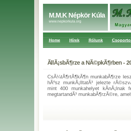
M.M.K Népkör Kúla
www.nepkorkula.org
Home
Hírek
Rólunk
Csoporto
ÃllÃ¡sbÃ¶rze a NÃ©pkÃ¶rben - 2
CsÃ¼tÃ¶rtÃ¶kÃ¶n munkabÃ¶rze lesz
hÃºsz munkÃ¡lltatÃ³ jelezte rÃ©sz
mint 400 munkahelyet kÃ­nÃ¡lnak f
megtartandÃ³ munkabÃ¶rzÃ©re, amelye