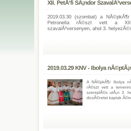
XII. PetÅ‘fi SÃ¡ndor SzavalÃ³ver
2019.03.30 (szombat) a NÃ©pkÃ¶r 
Petronella rÃ©szt vett a XII
szavalÃ³versenyen, ahol 3. helyezÃ©s
2019.03.29 KNV - Ibolya nÃ©ptÃ¡
A NÃ©pkÃ¶r Ibolya nÃ
rÃ©szt vett a temerin
szereplÃ©s utÃ¡n 3. h
dicsÃ©retet kaptak Ã©n