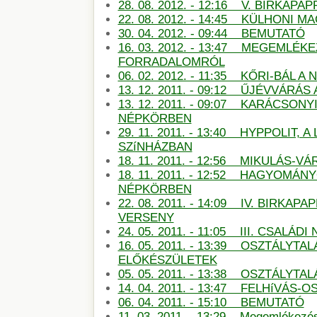
28. 08. 2012. - 12:16 V. BIRKAP
22. 08. 2012. - 14:45 KÜLHONI 
30. 04. 2012. - 09:44 BEMUTATÓ
16. 03. 2012. - 13:47 MEGEMLÉKE
FORRADALOMRÓL
06. 02. 2012. - 11:35 KŐRI-BÁL 
13. 12. 2011. - 09:12 ŰJÉVVÁRÁ
13. 12. 2011. - 09:07 KARÁCSON
NÉPKÖRBEN
29. 11. 2011. - 13:40 HYPPOLIT, A
SZíNHÁZBAN
18. 11. 2011. - 12:56 MIKULÁS-
18. 11. 2011. - 12:52 HAGYOMÁN
NÉPKÖRBEN
22. 08. 2011. - 14:09 IV. BIRKAP
VERSENY
24. 05. 2011. - 11:05 III. CSALÁDI
16. 05. 2011. - 13:39 OSZTÁLYTA
ELŐKÉSZÜLETEK
05. 05. 2011. - 13:38 OSZTÁLYT
14. 04. 2011. - 13:47 FELHíVÁS
06. 04. 2011. - 15:10 BEMUTATÓ
11. 03. 2011. - 13:29 Megemlékezé