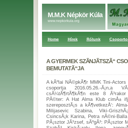
M.M.K Népkör Kúla
www.nepkorkula.org
Home
Hírek
Rólunk
Csoporto
A GYERMEK SZÃNJÃTSZÃ“ CS
BEMUTATÃ“JA
A kÃºlai NÃ©pkÃ¶r MMK Tini-Actors 
csoportja 2016.05.26.-Ã¡n,a VÃ
csÃ¼tÃ¶rtÃ¶kÃ¶n este 8 Ã³rakor 
PÃ©ter: A Hat Alma Klub cimÅ± if
szereposztÃ¡s a kÃ¶vetkezÅ‘: Alma-
Milijasevic Szabina, Viki-GriszhÃ
CsincsÃ¡k Karina, Petra nÃ©ni-Balla
PÃ¡sztor JÃ³zsef, sÃºgÃ³: PÃ¡sztor 
SzabÃ³ KiskÃ¡roly Ilona, zenevÃ¡