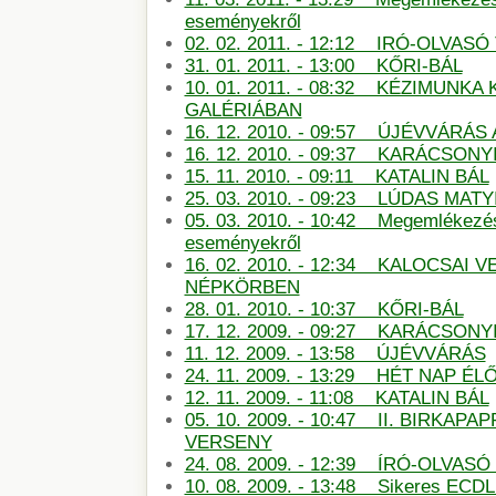
eseményekről
02. 02. 2011. - 12:12 IRÓ-OLVAS
31. 01. 2011. - 13:00 KŐRI-BÁL
10. 01. 2011. - 08:32 KÉZIMUNKA 
GALÉRIÁBAN
16. 12. 2010. - 09:57 ÚJÉVVÁRÁ
16. 12. 2010. - 09:37 KARÁCSONY
15. 11. 2010. - 09:11 KATALIN BÁL
25. 03. 2010. - 09:23 LÚDAS MATY
05. 03. 2010. - 10:42 Megemlékezé
eseményekről
16. 02. 2010. - 12:34 KALOCSAI 
NÉPKÖRBEN
28. 01. 2010. - 10:37 KŐRI-BÁL
17. 12. 2009. - 09:27 KARÁCSON
11. 12. 2009. - 13:58 ÚJÉVVÁRÁS
24. 11. 2009. - 13:29 HÉT NAP É
12. 11. 2009. - 11:08 KATALIN BÁL
05. 10. 2009. - 10:47 II. BIRKAP
VERSENY
24. 08. 2009. - 12:39 ÍRÓ-OLVAS
10. 08. 2009. - 13:48 Sikeres ECDL