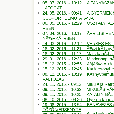
05. 07. 2016. - 13:12 A TANYASZÃ
LÃTOGAT
24. 05. 2016. - 09:41 A GYERMEK 
CSOPORT BEMUTATÃ“JA
06. 05. 2016. - 12:29 OSZTÃLYT
RBEN
07. 04. 2016. - 10:17 ÃPRILISI
NÃ‰PKÃ–RBEN
14. 03. 2016. - 12:12 VERSES E
18. 02. 2016. - 11:21 Ã‰vi kÃ¶zg
18. 02. 2016. - 11:17 MaszkabÃ¡l 
29. 01. 2016. - 12:33 Mindennapi hÅ
15. 12. 2015. - 12:55 ÃšjÃ©vvÃ¡rÃ
15. 12. 2015. - 12:45 KarÃ¡csonyi
08. 12. 2015. - 10:19 KÃ¶nyvbemu
VÃLTOZÃS !
24. 11. 2015. - 09:12 MikulÃ¡s Retro
09. 11. 2015. - 10:32 MIKULÃS-
09. 11. 2015. - 10:25 KATALIN-BÃL
08. 10. 2015. - 08:36 Gyermeknap
19. 08. 2015. - 13:54 BENEVEZÉS
FŐZŐ VERSENYRE