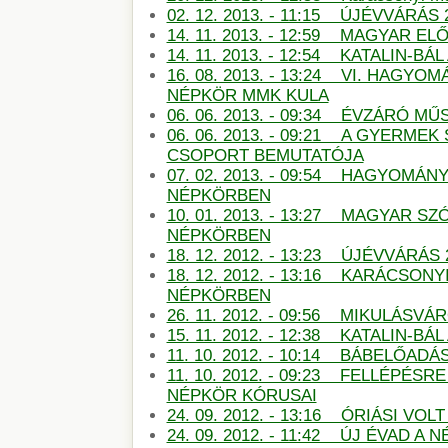
02. 12. 2013. - 11:15 ÚJÉVVÁRÁS 
14. 11. 2013. - 12:59 MAGYAR E
14. 11. 2013. - 12:54 KATALIN-B
16. 08. 2013. - 13:24 VI. HAGY
NÉPKÖR MMK KULA
06. 06. 2013. - 09:34 ÉVZÁRÓ 
06. 06. 2013. - 09:21 A GYERMEK
CSOPORT BEMUTATÓJA
07. 02. 2013. - 09:54 HAGYOMÁN
NÉPKÖRBEN
10. 01. 2013. - 13:27 MAGYAR S
NÉPKÖRBEN
18. 12. 2012. - 13:23 ÚJÉVVÁRÁS
18. 12. 2012. - 13:16 KARÁCSON
NÉPKÖRBEN
26. 11. 2012. - 09:56 MIKULÁSV
15. 11. 2012. - 12:38 KATALIN-B
11. 10. 2012. - 10:14 BÁBELŐAD
11. 10. 2012. - 09:23 FELLÉPÉSR
NÉPKÖR KÓRUSAI
24. 09. 2012. - 13:16 ÓRIÁSI VO
24. 09. 2012. - 11:42 ÚJ ÉVAD A