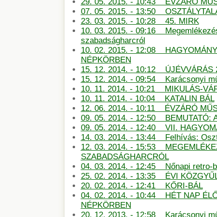
29. 05. 2015. - 10:43 ÉVZÁRÓ M
07. 05. 2015. - 13:50 OSZTÁLYTA
23. 03. 2015. - 10:28 45. MIRK
10. 03. 2015. - 09:16 Megemlékezé
szabadságharcról
10. 02. 2015. - 12:08 HAGYOMÁN
NÉPKÖRBEN
15. 12. 2014. - 10:12 ÚJÉVVÁRÁS 
15. 12. 2014. - 09:54 Karácsonyi m
10. 11. 2014. - 10:21 MIKULÁS-
10. 11. 2014. - 10:04 KATALIN BÁL
12. 06. 2014. - 10:11 ÉVZÁRÓ M
09. 05. 2014. - 12:50 BEMUTATÓ:
09. 05. 2014. - 12:40 VII. HAG
14. 03. 2014. - 13:44 Felhívás: Oszt
12. 03. 2014. - 15:53 MEGEMLÉKE
SZABADSÁGHARCRÓL
04. 03. 2014. - 12:45 Nőnapi retro-b
25. 02. 2014. - 13:35 ÉVI KÖZGYŰ
20. 02. 2014. - 12:41 KŐRI-BÁL
04. 02. 2014. - 10:44 HÉT NAP É
NÉPKÖRBEN
20. 12. 2013. - 12:58 Karácsonyi m