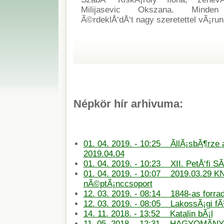
Milijasevic Okszana. Minden s
Ã©rdeklÅ‘dÅ‘t nagy szeretettel vÃ¡ru
Népkör hír arhivuma:
01. 04. 2019. - 10:25 ÃllÃ¡sbÃ¶rze
2019.04.04
01. 04. 2019. - 10:23 XII. PetÅ‘fi S
01. 04. 2019. - 10:07 2019.03.29 KN
nÃ©ptÃ¡nccsoport
12. 03. 2019. - 08:14 1848-as forra
12. 03. 2019. - 08:05 LakossÃ¡gi f
14. 11. 2018. - 13:52 Katalin bÃ¡l
11. 05. 2018. - 12:31 HAGYOMÃN