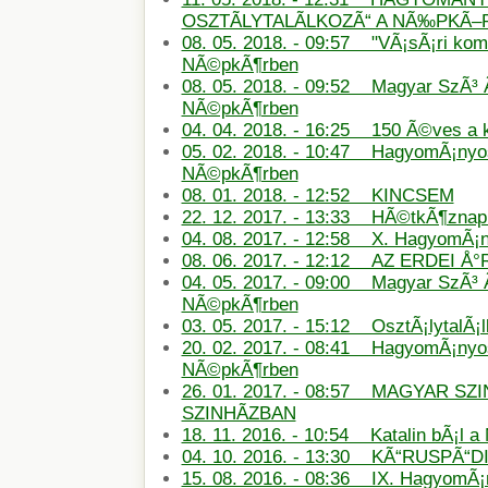
OSZTÃLYTALÃLKOZÃ“ A NÃ‰PKÃ
08. 05. 2018. - 09:57 "VÃ¡sÃ¡ri ko
NÃ©pkÃ¶rben
08. 05. 2018. - 09:52 Magyar SzÃ³ 
NÃ©pkÃ¶rben
04. 04. 2018. - 16:25 150 Ã©ves a
05. 02. 2018. - 10:47 HagyomÃ¡nyos
NÃ©pkÃ¶rben
08. 01. 2018. - 12:52 KINCSEM
22. 12. 2017. - 13:33 HÃ©tkÃ¶znapi
04. 08. 2017. - 12:58 X. HagyomÃ¡
08. 06. 2017. - 12:12 AZ ERDEI Å
04. 05. 2017. - 09:00 Magyar SzÃ³ 
NÃ©pkÃ¶rben
03. 05. 2017. - 15:12 OsztÃ¡lytalÃ¡
20. 02. 2017. - 08:41 HagyomÃ¡nyos
NÃ©pkÃ¶rben
26. 01. 2017. - 08:57 MAGYAR SZ
SZINHÃZBAN
18. 11. 2016. - 10:54 Katalin bÃ¡l 
04. 10. 2016. - 13:30 KÃ“RUSPÃ“D
15. 08. 2016. - 08:36 IX. HagyomÃ