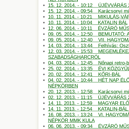
15. 12. 2014. - 10:12 ÚJÉVVÁRÁS 
15. 12. 2014. - 09:54 Karácsonyi m
10. 11. 2014. - 10:21 MIKULÁS-
10. 11. 2014. - 10:04 KATALIN BÁL
12. 06. 2014. - 10:11 ÉVZÁRÓ M
09. 05. 2014. - 12:50 BEMUTATÓ:
09. 05. 2014. - 12:40 VII. HAG
14. 03. 2014. - 13:44 Felhívás: Oszt
12. 03. 2014. - 15:53 MEGEMLÉKE
SZABADSÁGHARCRÓL
04. 03. 2014. - 12:45 Nőnapi retro-b
25. 02. 2014. - 13:35 ÉVI KÖZGYŰ
20. 02. 2014. - 12:41 KŐRI-BÁL
04. 02. 2014. - 10:44 HÉT NAP É
NÉPKÖRBEN
20. 12. 2013. - 12:58 Karácsonyi m
02. 12. 2013. - 11:15 ÚJÉVVÁRÁS 
14. 11. 2013. - 12:59 MAGYAR E
14. 11. 2013. - 12:54 KATALIN-B
16. 08. 2013. - 13:24 VI. HAGY
NÉPKÖR MMK KULA
06. 06. 2013. - 09:34 ÉVZÁRÓ 