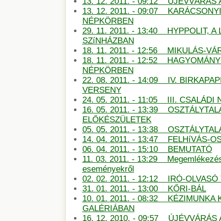
13. 12. 2011. - 09:12 ŰJÉVVÁRÁ
13. 12. 2011. - 09:07 KARÁCSON
NÉPKÖRBEN
29. 11. 2011. - 13:40 HYPPOLIT, A
SZíNHÁZBAN
18. 11. 2011. - 12:56 MIKULÁS-
18. 11. 2011. - 12:52 HAGYOMÁN
NÉPKÖRBEN
22. 08. 2011. - 14:09 IV. BIRKAP
VERSENY
24. 05. 2011. - 11:05 III. CSALÁDI
16. 05. 2011. - 13:39 OSZTÁLYTA
ELŐKÉSZÜLETEK
05. 05. 2011. - 13:38 OSZTÁLYT
14. 04. 2011. - 13:47 FELHíVÁS
06. 04. 2011. - 15:10 BEMUTATÓ
11. 03. 2011. - 13:29 Megemlékezé
eseményekről
02. 02. 2011. - 12:12 IRÓ-OLVAS
31. 01. 2011. - 13:00 KŐRI-BÁL
10. 01. 2011. - 08:32 KÉZIMUNKA 
GALÉRIÁBAN
16. 12. 2010. - 09:57 ÚJÉVVÁRÁ