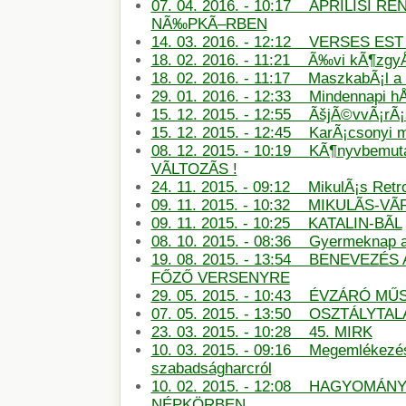
07. 04. 2016. - 10:17 ÃPRILISI
NÃ‰PKÃ–RBEN
14. 03. 2016. - 12:12 VERSES E
18. 02. 2016. - 11:21 Ã‰vi kÃ¶zg
18. 02. 2016. - 11:17 MaszkabÃ¡l 
29. 01. 2016. - 12:33 Mindennapi hÅ
15. 12. 2015. - 12:55 ÃšjÃ©vvÃ¡rÃ
15. 12. 2015. - 12:45 KarÃ¡csonyi
08. 12. 2015. - 10:19 KÃ¶nyvbemu
VÃLTOZÃS !
24. 11. 2015. - 09:12 MikulÃ¡s Retro
09. 11. 2015. - 10:32 MIKULÃS-
09. 11. 2015. - 10:25 KATALIN-BÃL
08. 10. 2015. - 08:36 Gyermeknap
19. 08. 2015. - 13:54 BENEVEZÉS
FŐZŐ VERSENYRE
29. 05. 2015. - 10:43 ÉVZÁRÓ M
07. 05. 2015. - 13:50 OSZTÁLYTA
23. 03. 2015. - 10:28 45. MIRK
10. 03. 2015. - 09:16 Megemlékezé
szabadságharcról
10. 02. 2015. - 12:08 HAGYOMÁN
NÉPKÖRBEN