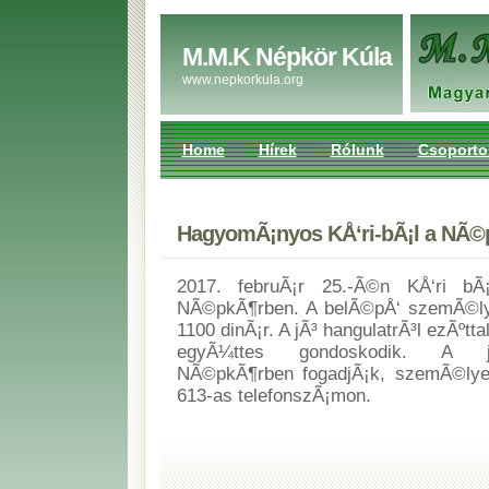
M.M.K Népkör Kúla
www.nepkorkula.org
Home
Hírek
Rólunk
Csoporto
HagyomÃ¡nyos KÅ‘ri-bÃ¡l a NÃ©
2017. februÃ¡r 25.-Ã©n KÅ‘ri bÃ
NÃ©pkÃ¶rben. A belÃ©pÅ‘ szemÃ©ly
1100 dinÃ¡r. A jÃ³ hangulatrÃ³l ezÃºtt
egyÃ¼ttes gondoskodik. A je
NÃ©pkÃ¶rben fogadjÃ¡k, szemÃ©lye
613-as telefonszÃ¡mon.