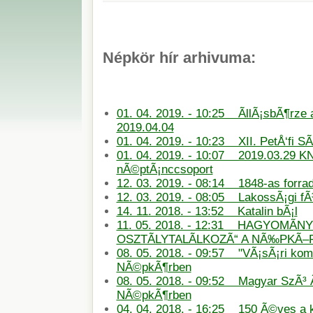
Népkör hír arhivuma:
01. 04. 2019. - 10:25 ÃllÃ¡sbÃ¶rze
2019.04.04
01. 04. 2019. - 10:23 XII. PetÅ‘fi S
01. 04. 2019. - 10:07 2019.03.29 KN
nÃ©ptÃ¡nccsoport
12. 03. 2019. - 08:14 1848-as forra
12. 03. 2019. - 08:05 LakossÃ¡gi f
14. 11. 2018. - 13:52 Katalin bÃ¡l
11. 05. 2018. - 12:31 HAGYOMÃN
OSZTÃLYTALÃLKOZÃ“ A NÃ‰PKÃ
08. 05. 2018. - 09:57 "VÃ¡sÃ¡ri ko
NÃ©pkÃ¶rben
08. 05. 2018. - 09:52 Magyar SzÃ³ 
NÃ©pkÃ¶rben
04. 04. 2018. - 16:25 150 Ã©ves a