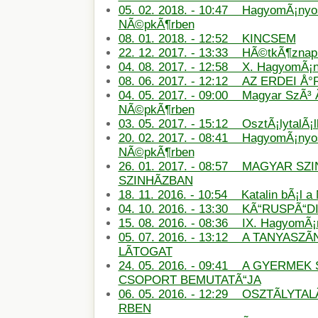
05. 02. 2018. - 10:47 HagyomÃ¡nyos
NÃ©pkÃ¶rben
08. 01. 2018. - 12:52 KINCSEM
22. 12. 2017. - 13:33 HÃ©tkÃ¶znapi
04. 08. 2017. - 12:58 X. HagyomÃ¡
08. 06. 2017. - 12:12 AZ ERDEI Å
04. 05. 2017. - 09:00 Magyar SzÃ³ 
NÃ©pkÃ¶rben
03. 05. 2017. - 15:12 OsztÃ¡lytalÃ¡
20. 02. 2017. - 08:41 HagyomÃ¡nyos
NÃ©pkÃ¶rben
26. 01. 2017. - 08:57 MAGYAR SZ
SZINHÃZBAN
18. 11. 2016. - 10:54 Katalin bÃ¡l 
04. 10. 2016. - 13:30 KÃ“RUSPÃ“D
15. 08. 2016. - 08:36 IX. HagyomÃ
05. 07. 2016. - 13:12 A TANYASZÃ
LÃTOGAT
24. 05. 2016. - 09:41 A GYERMEK 
CSOPORT BEMUTATÃ“JA
06. 05. 2016. - 12:29 OSZTÃLYT
RBEN