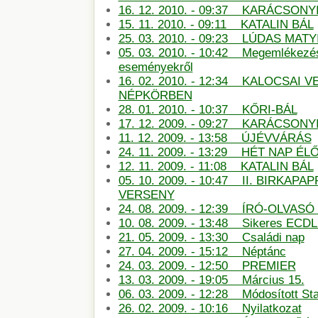
16. 12. 2010. - 09:37 KARÁCSONY
15. 11. 2010. - 09:11 KATALIN BÁL
25. 03. 2010. - 09:23 LÚDAS MATY
05. 03. 2010. - 10:42 Megemlékezé
eseményekről
16. 02. 2010. - 12:34 KALOCSAI 
NÉPKÖRBEN
28. 01. 2010. - 10:37 KŐRI-BÁL
17. 12. 2009. - 09:27 KARÁCSON
11. 12. 2009. - 13:58 ÚJÉVVÁRÁS
24. 11. 2009. - 13:29 HÉT NAP É
12. 11. 2009. - 11:08 KATALIN BÁL
05. 10. 2009. - 10:47 II. BIRKAP
VERSENY
24. 08. 2009. - 12:39 ÍRÓ-OLVAS
10. 08. 2009. - 13:48 Sikeres ECDL
21. 05. 2009. - 13:30 Családi nap
27. 04. 2009. - 15:12 Néptánc
24. 03. 2009. - 12:50 PREMIER
13. 03. 2009. - 19:05 Március 15.
06. 03. 2009. - 12:28 Módosított St
26. 02. 2009. - 10:16 Nyilatkozat