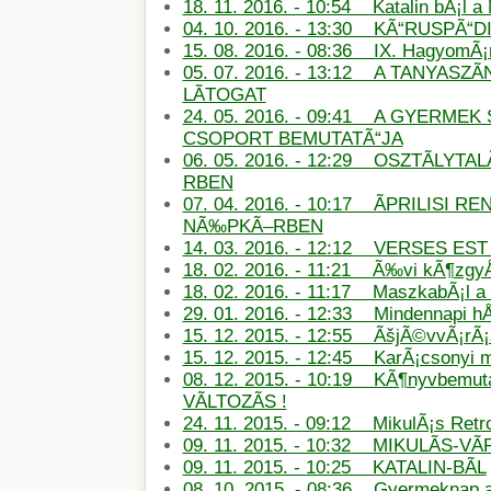
18. 11. 2016. - 10:54 Katalin bÃ¡l 
04. 10. 2016. - 13:30 KÃ“RUSPÃ“D
15. 08. 2016. - 08:36 IX. HagyomÃ
05. 07. 2016. - 13:12 A TANYASZÃ
LÃTOGAT
24. 05. 2016. - 09:41 A GYERMEK 
CSOPORT BEMUTATÃ“JA
06. 05. 2016. - 12:29 OSZTÃLYT
RBEN
07. 04. 2016. - 10:17 ÃPRILISI
NÃ‰PKÃ–RBEN
14. 03. 2016. - 12:12 VERSES E
18. 02. 2016. - 11:21 Ã‰vi kÃ¶zg
18. 02. 2016. - 11:17 MaszkabÃ¡l 
29. 01. 2016. - 12:33 Mindennapi hÅ
15. 12. 2015. - 12:55 ÃšjÃ©vvÃ¡rÃ
15. 12. 2015. - 12:45 KarÃ¡csonyi
08. 12. 2015. - 10:19 KÃ¶nyvbemu
VÃLTOZÃS !
24. 11. 2015. - 09:12 MikulÃ¡s Retro
09. 11. 2015. - 10:32 MIKULÃS-
09. 11. 2015. - 10:25 KATALIN-BÃL
08. 10. 2015. - 08:36 Gyermeknap