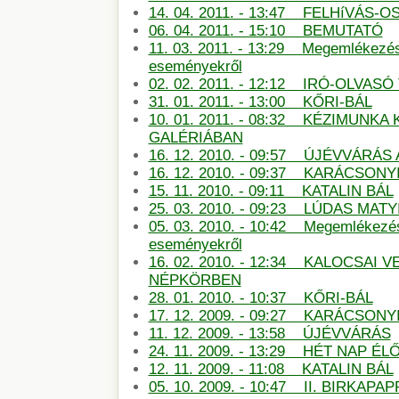
14. 04. 2011. - 13:47 FELHíVÁS
06. 04. 2011. - 15:10 BEMUTATÓ
11. 03. 2011. - 13:29 Megemlékezé
eseményekről
02. 02. 2011. - 12:12 IRÓ-OLVAS
31. 01. 2011. - 13:00 KŐRI-BÁL
10. 01. 2011. - 08:32 KÉZIMUNKA 
GALÉRIÁBAN
16. 12. 2010. - 09:57 ÚJÉVVÁRÁ
16. 12. 2010. - 09:37 KARÁCSONY
15. 11. 2010. - 09:11 KATALIN BÁL
25. 03. 2010. - 09:23 LÚDAS MATY
05. 03. 2010. - 10:42 Megemlékezé
eseményekről
16. 02. 2010. - 12:34 KALOCSAI 
NÉPKÖRBEN
28. 01. 2010. - 10:37 KŐRI-BÁL
17. 12. 2009. - 09:27 KARÁCSON
11. 12. 2009. - 13:58 ÚJÉVVÁRÁS
24. 11. 2009. - 13:29 HÉT NAP É
12. 11. 2009. - 11:08 KATALIN BÁL
05. 10. 2009. - 10:47 II. BIRKAP