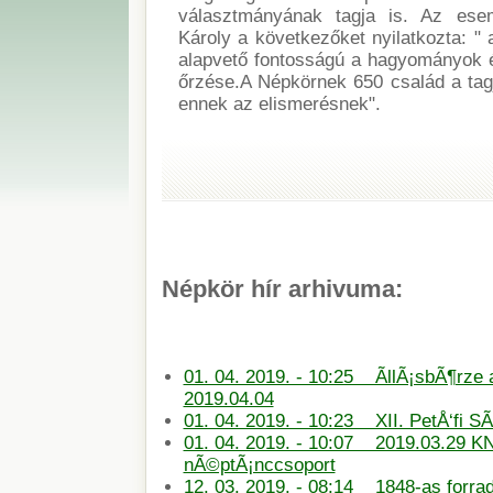
választmányának tagja is. Az es
Károly a következőket nyilatkozta: "
alapvető fontosságú a hagyományok é
őrzése.A Népkörnek 650 család a tagj
ennek az elismerésnek".
Népkör hír arhivuma:
01. 04. 2019. - 10:25 ÃllÃ¡sbÃ¶rze
2019.04.04
01. 04. 2019. - 10:23 XII. PetÅ‘fi S
01. 04. 2019. - 10:07 2019.03.29 KN
nÃ©ptÃ¡nccsoport
12. 03. 2019. - 08:14 1848-as forra