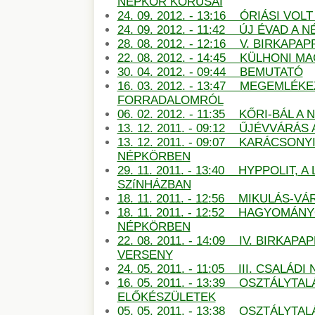
NÉPKÖR KÓRUSAI
24. 09. 2012. - 13:16 ÓRIÁSI VO
24. 09. 2012. - 11:42 ÚJ ÉVAD A
28. 08. 2012. - 12:16 V. BIRKAP
22. 08. 2012. - 14:45 KÜLHONI 
30. 04. 2012. - 09:44 BEMUTATÓ
16. 03. 2012. - 13:47 MEGEMLÉKE
FORRADALOMRÓL
06. 02. 2012. - 11:35 KŐRI-BÁL 
13. 12. 2011. - 09:12 ŰJÉVVÁRÁ
13. 12. 2011. - 09:07 KARÁCSON
NÉPKÖRBEN
29. 11. 2011. - 13:40 HYPPOLIT, A
SZíNHÁZBAN
18. 11. 2011. - 12:56 MIKULÁS-
18. 11. 2011. - 12:52 HAGYOMÁN
NÉPKÖRBEN
22. 08. 2011. - 14:09 IV. BIRKAP
VERSENY
24. 05. 2011. - 11:05 III. CSALÁDI
16. 05. 2011. - 13:39 OSZTÁLYTA
ELŐKÉSZÜLETEK
05. 05. 2011. - 13:38 OSZTÁLYT