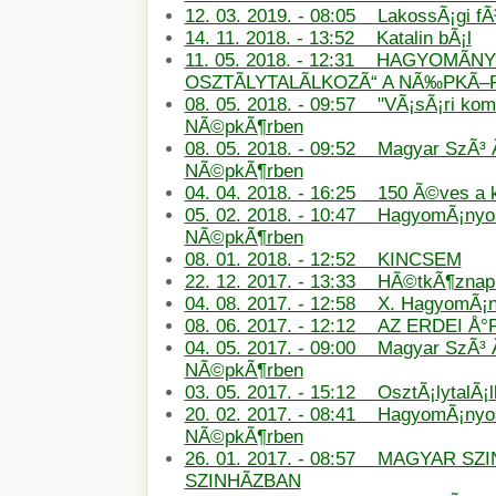
12. 03. 2019. - 08:05 LakossÃ¡gi f
14. 11. 2018. - 13:52 Katalin bÃ¡l
11. 05. 2018. - 12:31 HAGYOMÃN
OSZTÃLYTALÃLKOZÃ“ A NÃ‰PKÃ
08. 05. 2018. - 09:57 "VÃ¡sÃ¡ri ko
NÃ©pkÃ¶rben
08. 05. 2018. - 09:52 Magyar SzÃ³ 
NÃ©pkÃ¶rben
04. 04. 2018. - 16:25 150 Ã©ves a
05. 02. 2018. - 10:47 HagyomÃ¡nyos
NÃ©pkÃ¶rben
08. 01. 2018. - 12:52 KINCSEM
22. 12. 2017. - 13:33 HÃ©tkÃ¶znapi
04. 08. 2017. - 12:58 X. HagyomÃ¡
08. 06. 2017. - 12:12 AZ ERDEI Å
04. 05. 2017. - 09:00 Magyar SzÃ³ 
NÃ©pkÃ¶rben
03. 05. 2017. - 15:12 OsztÃ¡lytalÃ¡
20. 02. 2017. - 08:41 HagyomÃ¡nyos
NÃ©pkÃ¶rben
26. 01. 2017. - 08:57 MAGYAR SZ
SZINHÃZBAN