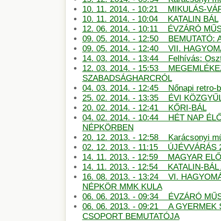
10. 11. 2014. - 10:21 MIKULÁS-
10. 11. 2014. - 10:04 KATALIN BÁL
12. 06. 2014. - 10:11 ÉVZÁRÓ M
09. 05. 2014. - 12:50 BEMUTATÓ:
09. 05. 2014. - 12:40 VII. HAG
14. 03. 2014. - 13:44 Felhívás: Oszt
12. 03. 2014. - 15:53 MEGEMLÉKE
SZABADSÁGHARCRÓL
04. 03. 2014. - 12:45 Nőnapi retro-b
25. 02. 2014. - 13:35 ÉVI KÖZGYŰ
20. 02. 2014. - 12:41 KŐRI-BÁL
04. 02. 2014. - 10:44 HÉT NAP É
NÉPKÖRBEN
20. 12. 2013. - 12:58 Karácsonyi m
02. 12. 2013. - 11:15 ÚJÉVVÁRÁS 
14. 11. 2013. - 12:59 MAGYAR E
14. 11. 2013. - 12:54 KATALIN-B
16. 08. 2013. - 13:24 VI. HAGY
NÉPKÖR MMK KULA
06. 06. 2013. - 09:34 ÉVZÁRÓ 
06. 06. 2013. - 09:21 A GYERMEK
CSOPORT BEMUTATÓJA