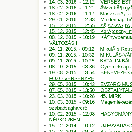
14. 03. 2016. - 12:12 VERSES E
18. 02. 2016. - 11:21 Ã‰vi kÃ¶zg
18. 02. 2016. - 11:17 MaszkabÃ¡l 
29. 01. 2016. - 12:33 Mindennapi hÅ
15. 12. 2015. - 12:55 ÃšjÃ©vvÃ¡rÃ
15. 12. 2015. - 12:45 KarÃ¡csonyi
08. 12. 2015. - 10:19 KÃ¶nyvbemu
VÃLTOZÃS !
24. 11. 2015. - 09:12 MikulÃ¡s Retro
09. 11. 2015. - 10:32 MIKULÃS-
09. 11. 2015. - 10:25 KATALIN-BÃL
08. 10. 2015. - 08:36 Gyermeknap
19. 08. 2015. - 13:54 BENEVEZÉS
FŐZŐ VERSENYRE
29. 05. 2015. - 10:43 ÉVZÁRÓ M
07. 05. 2015. - 13:50 OSZTÁLYTA
23. 03. 2015. - 10:28 45. MIRK
10. 03. 2015. - 09:16 Megemlékezé
szabadságharcról
10. 02. 2015. - 12:08 HAGYOMÁN
NÉPKÖRBEN
15. 12. 2014. - 10:12 ÚJÉVVÁRÁS 
15. 12. 2014. - 09:54 Karácsonyi m