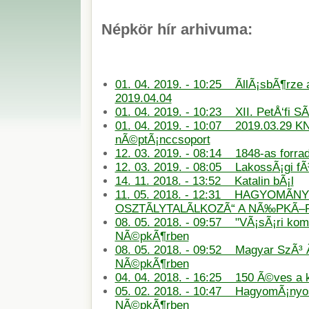
Népkör hír arhivuma:
01. 04. 2019. - 10:25 ÃllÃ¡sbÃ¶rze
2019.04.04
01. 04. 2019. - 10:23 XII. PetÅ‘fi S
01. 04. 2019. - 10:07 2019.03.29 KN
nÃ©ptÃ¡nccsoport
12. 03. 2019. - 08:14 1848-as forra
12. 03. 2019. - 08:05 LakossÃ¡gi f
14. 11. 2018. - 13:52 Katalin bÃ¡l
11. 05. 2018. - 12:31 HAGYOMÃN
OSZTÃLYTALÃLKOZÃ“ A NÃ‰PKÃ
08. 05. 2018. - 09:57 "VÃ¡sÃ¡ri ko
NÃ©pkÃ¶rben
08. 05. 2018. - 09:52 Magyar SzÃ³ 
NÃ©pkÃ¶rben
04. 04. 2018. - 16:25 150 Ã©ves a
05. 02. 2018. - 10:47 HagyomÃ¡nyos
NÃ©pkÃ¶rben