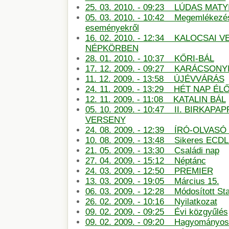
25. 03. 2010. - 09:23 LÚDAS MATY
05. 03. 2010. - 10:42 Megemlékezé
eseményekről
16. 02. 2010. - 12:34 KALOCSAI 
NÉPKÖRBEN
28. 01. 2010. - 10:37 KŐRI-BÁL
17. 12. 2009. - 09:27 KARÁCSON
11. 12. 2009. - 13:58 ÚJÉVVÁRÁS
24. 11. 2009. - 13:29 HÉT NAP É
12. 11. 2009. - 11:08 KATALIN BÁL
05. 10. 2009. - 10:47 II. BIRKAP
VERSENY
24. 08. 2009. - 12:39 ÍRÓ-OLVAS
10. 08. 2009. - 13:48 Sikeres ECDL
21. 05. 2009. - 13:30 Családi nap
27. 04. 2009. - 15:12 Néptánc
24. 03. 2009. - 12:50 PREMIER
13. 03. 2009. - 19:05 Március 15.
06. 03. 2009. - 12:28 Módosított St
26. 02. 2009. - 10:16 Nyilatkozat
09. 02. 2009. - 09:25 Évi közgyűlés
09. 02. 2009. - 09:20 Hagyományos 