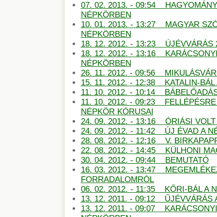
07. 02. 2013. - 09:54 HAGYOMÁN
NÉPKÖRBEN
10. 01. 2013. - 13:27 MAGYAR S
NÉPKÖRBEN
18. 12. 2012. - 13:23 ÚJÉVVÁRÁS
18. 12. 2012. - 13:16 KARÁCSON
NÉPKÖRBEN
26. 11. 2012. - 09:56 MIKULÁSV
15. 11. 2012. - 12:38 KATALIN-B
11. 10. 2012. - 10:14 BÁBELŐAD
11. 10. 2012. - 09:23 FELLÉPÉSR
NÉPKÖR KÓRUSAI
24. 09. 2012. - 13:16 ÓRIÁSI VO
24. 09. 2012. - 11:42 ÚJ ÉVAD A
28. 08. 2012. - 12:16 V. BIRKAP
22. 08. 2012. - 14:45 KÜLHONI 
30. 04. 2012. - 09:44 BEMUTATÓ
16. 03. 2012. - 13:47 MEGEMLÉKE
FORRADALOMRÓL
06. 02. 2012. - 11:35 KŐRI-BÁL 
13. 12. 2011. - 09:12 ŰJÉVVÁRÁ
13. 12. 2011. - 09:07 KARÁCSON