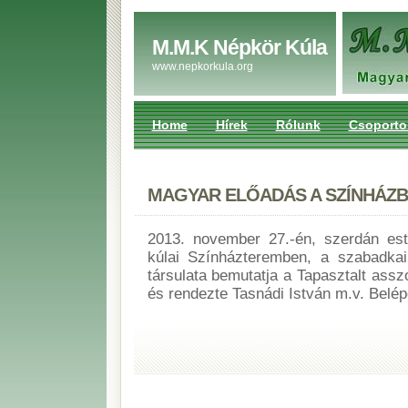
M.M.K Népkör Kúla
www.nepkorkula.org
Home
Hírek
Rólunk
Csoporto
MAGYAR ELŐADÁS A SZÍNHÁZ
2013. november 27.-én, szerdán este
kúlai Színházteremben, a szabadka
társulata bemutatja a Tapasztalt assz
és rendezte Tasnádi István m.v. Belép