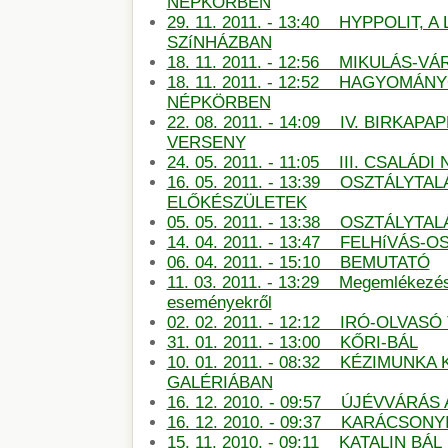
NÉPKÖRBEN
29. 11. 2011. - 13:40 HYPPOLIT, A
SZíNHÁZBAN
18. 11. 2011. - 12:56 MIKULÁS-
18. 11. 2011. - 12:52 HAGYOMÁN
NÉPKÖRBEN
22. 08. 2011. - 14:09 IV. BIRKAP
VERSENY
24. 05. 2011. - 11:05 III. CSALÁDI
16. 05. 2011. - 13:39 OSZTÁLYTA
ELŐKÉSZÜLETEK
05. 05. 2011. - 13:38 OSZTÁLYT
14. 04. 2011. - 13:47 FELHíVÁS
06. 04. 2011. - 15:10 BEMUTATÓ
11. 03. 2011. - 13:29 Megemlékezé
eseményekről
02. 02. 2011. - 12:12 IRÓ-OLVAS
31. 01. 2011. - 13:00 KŐRI-BÁL
10. 01. 2011. - 08:32 KÉZIMUNKA 
GALÉRIÁBAN
16. 12. 2010. - 09:57 ÚJÉVVÁRÁ
16. 12. 2010. - 09:37 KARÁCSONY
15. 11. 2010. - 09:11 KATALIN BÁL