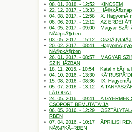
08. 01. 2018. - 12:52 KINCSEM
22. 12. 2017. - 13:33 HÃ©tkÃ¶znapi
04. 08. 2017. - 12:58 X. HagyomÃ¡
08. 06. 2017. - 12:12 AZ ERDEI Å
04. 05. 2017. - 09:00 Magyar SzÃ³ 
NÃ©pkÃ¶rben
03. 05. 2017. - 15:12 OsztÃ¡lytalÃ¡
20. 02. 2017. - 08:41 HagyomÃ¡nyos
NÃ©pkÃ¶rben
26. 01. 2017. - 08:57 MAGYAR SZ
SZINHÃZBAN
18. 11. 2016. - 10:54 Katalin bÃ¡l 
04. 10. 2016. - 13:30 KÃ“RUSPÃ“D
15. 08. 2016. - 08:36 IX. HagyomÃ
05. 07. 2016. - 13:12 A TANYASZÃ
LÃTOGAT
24. 05. 2016. - 09:41 A GYERMEK 
CSOPORT BEMUTATÃ“JA
06. 05. 2016. - 12:29 OSZTÃLYT
RBEN
07. 04. 2016. - 10:17 ÃPRILISI
NÃ‰PKÃ–RBEN