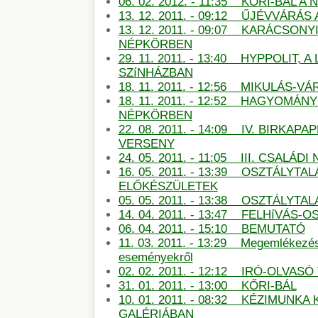
06. 02. 2012. - 11:35 KŐRI-BÁL 
13. 12. 2011. - 09:12 ŰJÉVVÁRÁ
13. 12. 2011. - 09:07 KARÁCSON
NÉPKÖRBEN
29. 11. 2011. - 13:40 HYPPOLIT, A
SZíNHÁZBAN
18. 11. 2011. - 12:56 MIKULÁS-
18. 11. 2011. - 12:52 HAGYOMÁN
NÉPKÖRBEN
22. 08. 2011. - 14:09 IV. BIRKAP
VERSENY
24. 05. 2011. - 11:05 III. CSALÁDI
16. 05. 2011. - 13:39 OSZTÁLYTA
ELŐKÉSZÜLETEK
05. 05. 2011. - 13:38 OSZTÁLYT
14. 04. 2011. - 13:47 FELHíVÁS
06. 04. 2011. - 15:10 BEMUTATÓ
11. 03. 2011. - 13:29 Megemlékezé
eseményekről
02. 02. 2011. - 12:12 IRÓ-OLVAS
31. 01. 2011. - 13:00 KŐRI-BÁL
10. 01. 2011. - 08:32 KÉZIMUNKA 
GALÉRIÁBAN