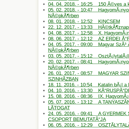
04. 04. 2018. - 16:25 150 Ã©ves a
05. 02. 2018. - 10:47 HagyomÃ¡nyos
NÃ©pkÃ¶rben
08. 01. 2018. - 12:52 KINCSEM
22. 12. 2017. - 13:33 HÃ©tkÃ¶znapi
04. 08. 2017. - 12:58 X. HagyomÃ¡
08. 06. 2017. - 12:12 AZ ERDEI Å
04. 05. 2017. - 09:00 Magyar SzÃ³ 
NÃ©pkÃ¶rben
03. 05. 2017. - 15:12 OsztÃ¡lytalÃ¡
20. 02. 2017. - 08:41 HagyomÃ¡nyos
NÃ©pkÃ¶rben
26. 01. 2017. - 08:57 MAGYAR SZ
SZINHÃZBAN
18. 11. 2016. - 10:54 Katalin bÃ¡l 
04. 10. 2016. - 13:30 KÃ“RUSPÃ“D
15. 08. 2016. - 08:36 IX. HagyomÃ
05. 07. 2016. - 13:12 A TANYASZÃ
LÃTOGAT
24. 05. 2016. - 09:41 A GYERMEK 
CSOPORT BEMUTATÃ“JA
06. 05. 2016. - 12:29 OSZTÃLYT