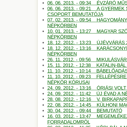
06. 06. 2013. - 09:34 ÉVZÁRÓ 
06. 06. 2013. - 09:21 A GYERMEK
CSOPORT BEMUTATÓJA
07. 02. 2013. - 09:54 HAGYOMÁN
NÉPKÖRBEN
10. 01. 2013. - 13:27 MAGYAR S
NÉPKÖRBEN
18. 12. 2012. - 13:23 ÚJÉVVÁRÁS
18. 12. 2012. - 13:16 KARÁCSON
NÉPKÖRBEN
26. 11. 2012. - 09:56 MIKULÁSV
15. 11. 2012. - 12:38 KATALIN-B
11. 10. 2012. - 10:14 BÁBELŐAD
11. 10. 2012. - 09:23 FELLÉPÉSR
NÉPKÖR KÓRUSAI
24. 09. 2012. - 13:16 ÓRIÁSI VO
24. 09. 2012. - 11:42 ÚJ ÉVAD A
28. 08. 2012. - 12:16 V. BIRKAP
22. 08. 2012. - 14:45 KÜLHONI 
30. 04. 2012. - 09:44 BEMUTATÓ
16. 03. 2012. - 13:47 MEGEMLÉKE
FORRADALOMRÓL