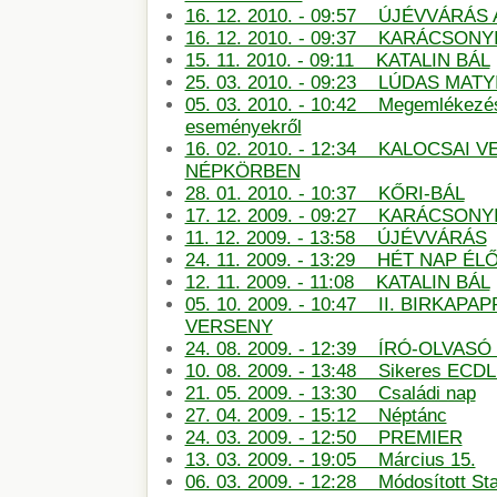
16. 12. 2010. - 09:57 ÚJÉVVÁRÁ
16. 12. 2010. - 09:37 KARÁCSONY
15. 11. 2010. - 09:11 KATALIN BÁL
25. 03. 2010. - 09:23 LÚDAS MATY
05. 03. 2010. - 10:42 Megemlékezé
eseményekről
16. 02. 2010. - 12:34 KALOCSAI 
NÉPKÖRBEN
28. 01. 2010. - 10:37 KŐRI-BÁL
17. 12. 2009. - 09:27 KARÁCSON
11. 12. 2009. - 13:58 ÚJÉVVÁRÁS
24. 11. 2009. - 13:29 HÉT NAP É
12. 11. 2009. - 11:08 KATALIN BÁL
05. 10. 2009. - 10:47 II. BIRKAP
VERSENY
24. 08. 2009. - 12:39 ÍRÓ-OLVAS
10. 08. 2009. - 13:48 Sikeres ECDL
21. 05. 2009. - 13:30 Családi nap
27. 04. 2009. - 15:12 Néptánc
24. 03. 2009. - 12:50 PREMIER
13. 03. 2009. - 19:05 Március 15.
06. 03. 2009. - 12:28 Módosított St