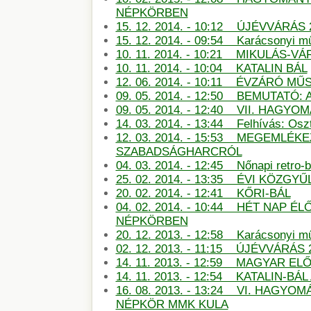
NÉPKÖRBEN
15. 12. 2014. - 10:12 ÚJÉVVÁRÁS 
15. 12. 2014. - 09:54 Karácsonyi m
10. 11. 2014. - 10:21 MIKULÁS-
10. 11. 2014. - 10:04 KATALIN BÁL
12. 06. 2014. - 10:11 ÉVZÁRÓ M
09. 05. 2014. - 12:50 BEMUTATÓ:
09. 05. 2014. - 12:40 VII. HAG
14. 03. 2014. - 13:44 Felhívás: Oszt
12. 03. 2014. - 15:53 MEGEMLÉKE
SZABADSÁGHARCRÓL
04. 03. 2014. - 12:45 Nőnapi retro-b
25. 02. 2014. - 13:35 ÉVI KÖZGYŰ
20. 02. 2014. - 12:41 KŐRI-BÁL
04. 02. 2014. - 10:44 HÉT NAP É
NÉPKÖRBEN
20. 12. 2013. - 12:58 Karácsonyi m
02. 12. 2013. - 11:15 ÚJÉVVÁRÁS 
14. 11. 2013. - 12:59 MAGYAR E
14. 11. 2013. - 12:54 KATALIN-B
16. 08. 2013. - 13:24 VI. HAGY
NÉPKÖR MMK KULA