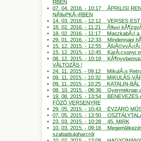
RBEN
07. 04. 2016. - 10:17 ÃPRILISI
NÃ‰PKÃ–RBEN
14. 03. 2016. - 12:12 VERSES E
18. 02. 2016. - 11:21 Ã‰vi kÃ¶zg
18. 02. 2016. - 11:17 MaszkabÃ¡l 
29. 01. 2016. - 12:33 Mindennapi hÅ
15. 12. 2015. - 12:55 ÃšjÃ©vvÃ¡rÃ
15. 12. 2015. - 12:45 KarÃ¡csonyi
08. 12. 2015. - 10:19 KÃ¶nyvbemu
VÃLTOZÃS !
24. 11. 2015. - 09:12 MikulÃ¡s Retro
09. 11. 2015. - 10:32 MIKULÃS-
09. 11. 2015. - 10:25 KATALIN-BÃL
08. 10. 2015. - 08:36 Gyermeknap
19. 08. 2015. - 13:54 BENEVEZÉS
FŐZŐ VERSENYRE
29. 05. 2015. - 10:43 ÉVZÁRÓ M
07. 05. 2015. - 13:50 OSZTÁLYTA
23. 03. 2015. - 10:28 45. MIRK
10. 03. 2015. - 09:16 Megemlékezé
szabadságharcról
10. 02. 2015. - 12:08 HAGYOMÁN