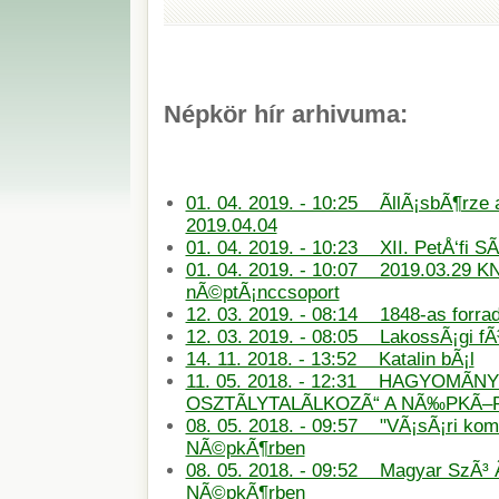
Népkör hír arhivuma:
01. 04. 2019. - 10:25 ÃllÃ¡sbÃ¶rze
2019.04.04
01. 04. 2019. - 10:23 XII. PetÅ‘fi S
01. 04. 2019. - 10:07 2019.03.29 KN
nÃ©ptÃ¡nccsoport
12. 03. 2019. - 08:14 1848-as forra
12. 03. 2019. - 08:05 LakossÃ¡gi f
14. 11. 2018. - 13:52 Katalin bÃ¡l
11. 05. 2018. - 12:31 HAGYOMÃN
OSZTÃLYTALÃLKOZÃ“ A NÃ‰PKÃ
08. 05. 2018. - 09:57 "VÃ¡sÃ¡ri ko
NÃ©pkÃ¶rben
08. 05. 2018. - 09:52 Magyar SzÃ³ 
NÃ©pkÃ¶rben