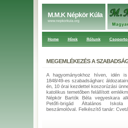
M.M.K Népkör Kúla
www.nepkorkula.org
Home
Hírek
Rólunk
Csoporto
MEGEMLÉKEZÉS A SZABADSÁ
A hagyományokhoz híven, idén i
1848/49-es szabadságharc áldozatairó
én, 10 órai kezdettel koszorúzási ünne
katolikus temetőben felállított emlé
Népkör Bartók Béla vegyeskara alk
Petőfi-brigád Általános Iskola 
beszámolóval. Felkészítő tanár: Cvetá