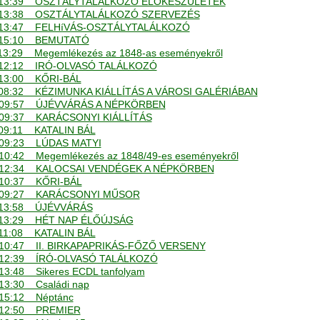
. - 13:39 OSZTÁLYTALÁLKOZÓ ELŐKÉSZÜLETEK
. - 13:38 OSZTÁLYTALÁLKOZÓ SZERVEZÉS
. - 13:47 FELHíVÁS-OSZTÁLYTALÁLKOZÓ
 - 15:10 BEMUTATÓ
- 13:29 Megemlékezés az 1848-as eseményekről
 - 12:12 IRÓ-OLVASÓ TALÁLKOZÓ
- 13:00 KŐRI-BÁL
 - 08:32 KÉZIMUNKA KIÁLLÍTÁS A VÁROSI GALÉRIÁBAN
. - 09:57 ÚJÉVVÁRÁS A NÉPKÖRBEN
 - 09:37 KARÁCSONYI KIÁLLÍTÁS
- 09:11 KATALIN BÁL
 - 09:23 LÚDAS MATYI
- 10:42 Megemlékezés az 1848/49-es eseményekről
. - 12:34 KALOCSAI VENDÉGEK A NÉPKÖRBEN
 - 10:37 KŐRI-BÁL
. - 09:27 KARÁCSONYI MŰSOR
 - 13:58 ÚJÉVVÁRÁS
 - 13:29 HÉT NAP ÉLŐÚJSÁG
- 11:08 KATALIN BÁL
 - 10:47 II. BIRKAPAPRIKÁS-FŐZŐ VERSENY
 - 12:39 ÍRÓ-OLVASÓ TALÁLKOZÓ
- 13:48 Sikeres ECDL tanfolyam
- 13:30 Családi nap
- 15:12 Néptánc
 - 12:50 PREMIER