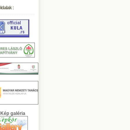
ldalak :
llÃ¡sbÃ¶rze a NÃ©p...
. PetÅ‘fi SÃ¡ndor...
19.03.29 KNV - Ibo...
48-as forradalom
kossÃ¡gi fÃ³rum
alin bÃ¡l
AGYOMÃNYOS OSZTÃL...
Ã¡sÃ¡ri komÃ©diÃ¡k...
gyar SzÃ³ Ã‰lÅ‘Ãºj...
0 Ã©ves a kÃºlai N...
Kép galéria