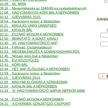
- 10:28 45. MIRK
- 09:16 Megemlékezés az 1848/49-es szabadságharcról
. - 12:08 HAGYOMÁNYOS KŐRI BÁL A NÉPKÖRBEN
 - 10:12 ÚJÉVVÁRÁS 2015.
Adminis
- 09:54 Karácsonyi műsor a Népkörben
. - 10:21 MIKULÁS-VÁRÓ ÜNNEPSÉG
- 10:04 KATALIN BÁL
. - 10:11 ÉVZÁRÓ MŰSOR A NÉPKÖRBEN
 - 12:50 BEMUTATÓ: A SÜKET KIRÁLY
. - 12:40 VII. HAGYOMÁNYŐRZŐ NAP
 13:44 Felhívás: Osztálytalálkozó
. - 15:53 MEGEMLÉKEZÉS A SZABADSÁGHARCRÓL
- 12:45 Nőnapi retro-buli a Népkörben
 - 13:35 ÉVI KÖZGYŰLÉS
 - 12:41 KŐRI-BÁL
. - 10:44 HÉT NAP ÉLŐÚJSÁG A NÉPKÖRBEN
- 12:58 Karácsonyi műsor a Népkörben
 - 11:15 ÚJÉVVÁRÁS 2014.
. - 12:59 MAGYAR ELŐADÁS A SZÍNHÁZBAN
 - 12:54 KATALIN-BÁL A NÉPKÖRBEN
. - 13:24 VI. HAGYOMÁNYÖRZŐ NAPOK NÉPKÖR MMK
. - 09:34 ÉVZÁRÓ MŰSOR A NÉPKÖRBEN
. - 09:21 A GYERMEK SZÍNJÁTSZÓ CSOPORT