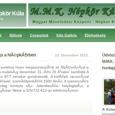
pkör Kúla
rg
k
Rólunk
Csoportok
Kép Galéria
Elérhetöség
¡s a NÃ©pkÃ¶rben
Üdvözö
15. December 2015.
M.M.K. 
Ã¡sunkhoz hiven megszervezzÃ¼k az ÃšjÃ©vvÃ¡rÃ¡st a
honlapj
 mulatsÃ¡g december 31.-Ã©n 20 Ã³rakor kezdődik.A
l a BTT zenekar gondoskodik. A belÃ©pő vacsorÃ¡val
itÃ©ssel, szemÃ©lyenkÃ©nt 1500 dinÃ¡r. A szerencsÃ©s
zdag tombola vÃ¡r. JelentkezÃ©s, helyfoglalÃ¡s: a
jÃ¡ban illetve a 025/722-613-as telefonszÃ¡mon.
A Kúla
közgyû