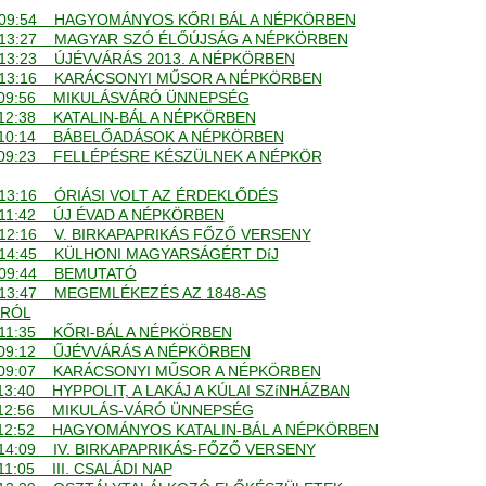
. - 09:54 HAGYOMÁNYOS KŐRI BÁL A NÉPKÖRBEN
. - 13:27 MAGYAR SZÓ ÉLŐÚJSÁG A NÉPKÖRBEN
 - 13:23 ÚJÉVVÁRÁS 2013. A NÉPKÖRBEN
. - 13:16 KARÁCSONYI MŰSOR A NÉPKÖRBEN
. - 09:56 MIKULÁSVÁRÓ ÜNNEPSÉG
 - 12:38 KATALIN-BÁL A NÉPKÖRBEN
. - 10:14 BÁBELŐADÁSOK A NÉPKÖRBEN
. - 09:23 FELLÉPÉSRE KÉSZÜLNEK A NÉPKÖR
 - 13:16 ÓRIÁSI VOLT AZ ÉRDEKLŐDÉS
 - 11:42 ÚJ ÉVAD A NÉPKÖRBEN
 - 12:16 V. BIRKAPAPRIKÁS FŐZŐ VERSENY
. - 14:45 KÜLHONI MAGYARSÁGÉRT DíJ
 - 09:44 BEMUTATÓ
 - 13:47 MEGEMLÉKEZÉS AZ 1848-AS
RÓL
 - 11:35 KŐRI-BÁL A NÉPKÖRBEN
. - 09:12 ŰJÉVVÁRÁS A NÉPKÖRBEN
. - 09:07 KARÁCSONYI MŰSOR A NÉPKÖRBEN
 - 13:40 HYPPOLIT, A LAKÁJ A KÚLAI SZíNHÁZBAN
. - 12:56 MIKULÁS-VÁRÓ ÜNNEPSÉG
. - 12:52 HAGYOMÁNYOS KATALIN-BÁL A NÉPKÖRBEN
 - 14:09 IV. BIRKAPAPRIKÁS-FŐZŐ VERSENY
- 11:05 III. CSALÁDI NAP