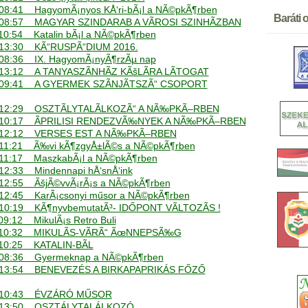
- 08:41 HagyomÃ¡nyos KÅ‘ri-bÃ¡l a NÃ©pkÃ¶rben
Baráti o
 - 08:57 MAGYAR SZINDARAB A VÃROSI SZINHÃZBAN
- 10:54 Katalin bÃ¡l a NÃ©pkÃ¶rben
 - 13:30 KÃ“RUSPÃ“DIUM 2016.
- 08:36 IX. HagyomÃ¡nyÃ¶rzÃµ nap
01.04. Ã
 - 13:12 A TANYASZÃNHÃZ KÃšLÃRA LÃTOGAT
01.04. XII
 - 09:41 A GYERMEK SZÃNJÃTSZÃ“ CSOPORT
01.04. 20
12.03. 18
 - 12:29 OSZTÃLYTALÃLKOZÃ“ A NÃ‰PKÃ–RBEN
12.03. La
. - 10:17 ÃPRILISI RENDEZVÃ‰NYEK A NÃ‰PKÃ–RBEN
14.11. Kat
. - 12:12 VERSES EST A NÃ‰PKÃ–RBEN
11.05. H
 - 11:21 Ã‰vi kÃ¶zgyÅ±lÃ©s a NÃ©pkÃ¶rben
08.05. "V
 - 11:17 MaszkabÃ¡l a NÃ©pkÃ¶rben
08.05. Ma
- 12:33 Mindennapi hÅ‘snÅ‘ink
04.04. 15
- 12:55 ÃšjÃ©vvÃ¡rÃ¡s a NÃ©pkÃ¶rben
- 12:45 KarÃ¡csonyi műsor a NÃ©pkÃ¶rben
 - 10:19 KÃ¶nyvbemutatÃ³- IDŐPONT VÃLTOZÃS !
 09:12 MikulÃ¡s Retro Buli
 - 10:32 MIKULÃS-VÃRÃ“ ÃœNNEPSÃ‰G
- 10:25 KATALIN-BÃL
 - 08:36 Gyermeknap a NÃ©pkÃ¶rben
 - 13:54 BENEVEZÉS A BIRKAPAPRIKÁS FŐZŐ
. - 10:43 ÉVZÁRÓ MŰSOR
. - 13:50 OSZTÁLYTALÁLKOZÓ