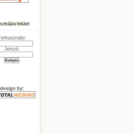
ztrálási felület:
Felhasználo:
Jelszó:
design by: