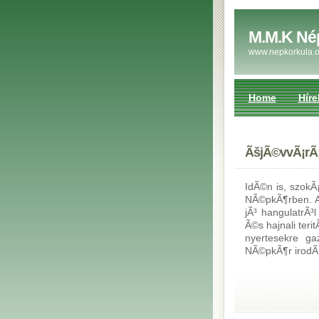
M.M.K Né
www.nepkorkula.o
Home
Híre
ÃšjÃ©vvÃ¡rÃ
IdÃ©n is, szok
NÃ©pkÃ¶rben. A
jÃ³ hangulatrÃ³
Ã©s hajnali ter
nyertesekre ga
NÃ©pkÃ¶r irodÃ¡