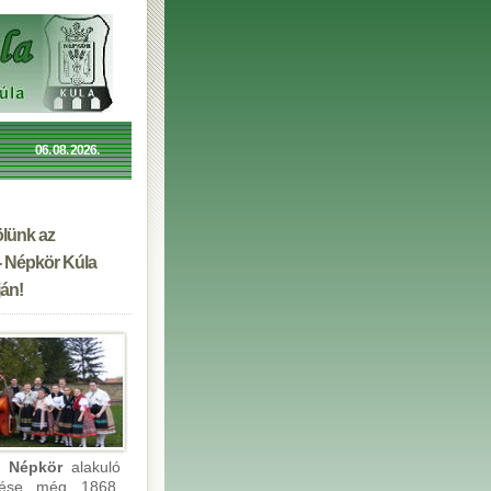
06. 08. 2026.
lünk az
- Népkör Kúla
án!
i Népkör
alakuló
lése még 1868.