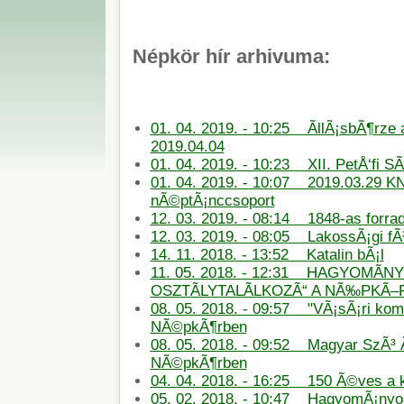
Népkör hír arhivuma:
01. 04. 2019. - 10:25 ÃllÃ¡sbÃ¶rze
2019.04.04
01. 04. 2019. - 10:23 XII. PetÅ‘fi S
01. 04. 2019. - 10:07 2019.03.29 KN
nÃ©ptÃ¡nccsoport
12. 03. 2019. - 08:14 1848-as forra
12. 03. 2019. - 08:05 LakossÃ¡gi f
14. 11. 2018. - 13:52 Katalin bÃ¡l
11. 05. 2018. - 12:31 HAGYOMÃN
OSZTÃLYTALÃLKOZÃ“ A NÃ‰PKÃ
08. 05. 2018. - 09:57 "VÃ¡sÃ¡ri ko
NÃ©pkÃ¶rben
08. 05. 2018. - 09:52 Magyar SzÃ³ 
NÃ©pkÃ¶rben
04. 04. 2018. - 16:25 150 Ã©ves a
05. 02. 2018. - 10:47 HagyomÃ¡nyos