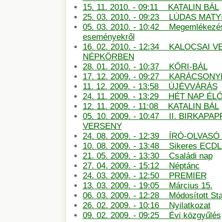
15. 11. 2010. - 09:11 KATALIN BÁL
25. 03. 2010. - 09:23 LÚDAS MATY
05. 03. 2010. - 10:42 Megemlékezé
eseményekről
16. 02. 2010. - 12:34 KALOCSAI 
NÉPKÖRBEN
28. 01. 2010. - 10:37 KŐRI-BÁL
17. 12. 2009. - 09:27 KARÁCSON
11. 12. 2009. - 13:58 ÚJÉVVÁRÁS
24. 11. 2009. - 13:29 HÉT NAP É
12. 11. 2009. - 11:08 KATALIN BÁL
05. 10. 2009. - 10:47 II. BIRKAP
VERSENY
24. 08. 2009. - 12:39 ÍRÓ-OLVAS
10. 08. 2009. - 13:48 Sikeres ECDL
21. 05. 2009. - 13:30 Családi nap
27. 04. 2009. - 15:12 Néptánc
24. 03. 2009. - 12:50 PREMIER
13. 03. 2009. - 19:05 Március 15.
06. 03. 2009. - 12:28 Módosított St
26. 02. 2009. - 10:16 Nyilatkozat
09. 02. 2009. - 09:25 Évi közgyűlés