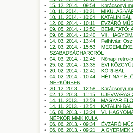
15. 12. 2014. - 09:54 Karácsonyi m
10. 11. 2014. - 10:21 MIKULÁS-
10. 11. 2014. - 10:04 KATALIN BÁL
12. 06. 2014. - 10:11 ÉVZÁRÓ M
09. 05. 2014. - 12:50 BEMUTATÓ:
09. 05. 2014. - 12:40 VII. HAG
14. 03. 2014. - 13:44 Felhívás: Oszt
12. 03. 2014. - 15:53 MEGEMLÉKE
SZABADSÁGHARCRÓL
04. 03. 2014. - 12:45 Nőnapi retro-b
25. 02. 2014. - 13:35 ÉVI KÖZGYŰ
20. 02. 2014. - 12:41 KŐRI-BÁL
04. 02. 2014. - 10:44 HÉT NAP É
NÉPKÖRBEN
20. 12. 2013. - 12:58 Karácsonyi m
02. 12. 2013. - 11:15 ÚJÉVVÁRÁS 
14. 11. 2013. - 12:59 MAGYAR E
14. 11. 2013. - 12:54 KATALIN-B
16. 08. 2013. - 13:24 VI. HAGY
NÉPKÖR MMK KULA
06. 06. 2013. - 09:34 ÉVZÁRÓ 
06. 06. 2013. - 09:21 A GYERMEK