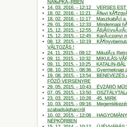
NÃ‰PKÃ–RBEN
14. 03. 2016. - 12:12 VERSES E
18. 02. 2016. - 11:21 Ã‰vi kÃ¶zg
18. 02. 2016. - 11:17 MaszkabÃ¡l 
29. 01. 2016. - 12:33 Mindennapi hÅ
15. 12. 2015. - 12:55 ÃšjÃ©vvÃ¡rÃ
15. 12. 2015. - 12:45 KarÃ¡csonyi
08. 12. 2015. - 10:19 KÃ¶nyvbemu
VÃLTOZÃS !
24. 11. 2015. - 09:12 MikulÃ¡s Retro
09. 11. 2015. - 10:32 MIKULÃS-
09. 11. 2015. - 10:25 KATALIN-BÃL
08. 10. 2015. - 08:36 Gyermeknap
19. 08. 2015. - 13:54 BENEVEZÉS
FŐZŐ VERSENYRE
29. 05. 2015. - 10:43 ÉVZÁRÓ M
07. 05. 2015. - 13:50 OSZTÁLYTA
23. 03. 2015. - 10:28 45. MIRK
10. 03. 2015. - 09:16 Megemlékezé
szabadságharcról
10. 02. 2015. - 12:08 HAGYOMÁN
NÉPKÖRBEN
15. 12. 2014. - 10:12 ÚJÉVVÁRÁS 