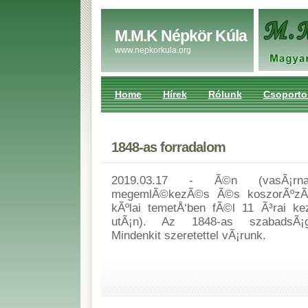
M.M.K Népkör Kúla
www.nepkorkula.org
Home
Hírek
Rólunk
Csoporto
1848-as forradalom
2019.03.17 - Ã©n (vasÃ¡rna
megemlÃ©kezÃ©s Ã©s koszorÃºzÃ¡
kÃºlai temetÅ‘ben fÃ©l 11 Ã³rai ke
utÃ¡n). Az 1848-as szabadsÃ¡gh
Mindenkit szeretettel vÃ¡runk.