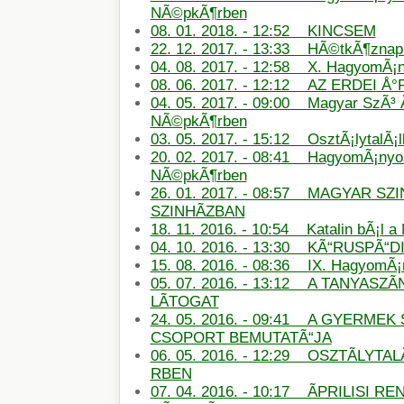
NÃ©pkÃ¶rben
08. 01. 2018. - 12:52 KINCSEM
22. 12. 2017. - 13:33 HÃ©tkÃ¶znapi
04. 08. 2017. - 12:58 X. HagyomÃ¡
08. 06. 2017. - 12:12 AZ ERDEI Å
04. 05. 2017. - 09:00 Magyar SzÃ³ 
NÃ©pkÃ¶rben
03. 05. 2017. - 15:12 OsztÃ¡lytalÃ¡
20. 02. 2017. - 08:41 HagyomÃ¡nyos
NÃ©pkÃ¶rben
26. 01. 2017. - 08:57 MAGYAR SZ
SZINHÃZBAN
18. 11. 2016. - 10:54 Katalin bÃ¡l 
04. 10. 2016. - 13:30 KÃ“RUSPÃ“D
15. 08. 2016. - 08:36 IX. HagyomÃ
05. 07. 2016. - 13:12 A TANYASZÃ
LÃTOGAT
24. 05. 2016. - 09:41 A GYERMEK 
CSOPORT BEMUTATÃ“JA
06. 05. 2016. - 12:29 OSZTÃLYT
RBEN
07. 04. 2016. - 10:17 ÃPRILISI