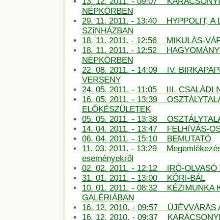
13. 12. 2011. - 09:07 KARÁCSON
NÉPKÖRBEN
29. 11. 2011. - 13:40 HYPPOLIT, A
SZíNHÁZBAN
18. 11. 2011. - 12:56 MIKULÁS-
18. 11. 2011. - 12:52 HAGYOMÁN
NÉPKÖRBEN
22. 08. 2011. - 14:09 IV. BIRKAP
VERSENY
24. 05. 2011. - 11:05 III. CSALÁDI
16. 05. 2011. - 13:39 OSZTÁLYTA
ELŐKÉSZÜLETEK
05. 05. 2011. - 13:38 OSZTÁLYT
14. 04. 2011. - 13:47 FELHíVÁS
06. 04. 2011. - 15:10 BEMUTATÓ
11. 03. 2011. - 13:29 Megemlékezé
eseményekről
02. 02. 2011. - 12:12 IRÓ-OLVAS
31. 01. 2011. - 13:00 KŐRI-BÁL
10. 01. 2011. - 08:32 KÉZIMUNKA 
GALÉRIÁBAN
16. 12. 2010. - 09:57 ÚJÉVVÁRÁ
16. 12. 2010. - 09:37 KARÁCSONY