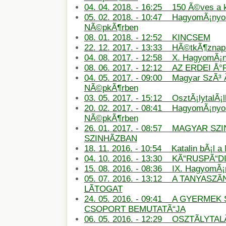
04. 04. 2018. - 16:25 150 Ã©ves a
05. 02. 2018. - 10:47 HagyomÃ¡nyos
NÃ©pkÃ¶rben
08. 01. 2018. - 12:52 KINCSEM
22. 12. 2017. - 13:33 HÃ©tkÃ¶znapi
04. 08. 2017. - 12:58 X. HagyomÃ¡
08. 06. 2017. - 12:12 AZ ERDEI Å
04. 05. 2017. - 09:00 Magyar SzÃ³ 
NÃ©pkÃ¶rben
03. 05. 2017. - 15:12 OsztÃ¡lytalÃ¡
20. 02. 2017. - 08:41 HagyomÃ¡nyos
NÃ©pkÃ¶rben
26. 01. 2017. - 08:57 MAGYAR SZ
SZINHÃZBAN
18. 11. 2016. - 10:54 Katalin bÃ¡l 
04. 10. 2016. - 13:30 KÃ“RUSPÃ“D
15. 08. 2016. - 08:36 IX. HagyomÃ
05. 07. 2016. - 13:12 A TANYASZÃ
LÃTOGAT
24. 05. 2016. - 09:41 A GYERMEK 
CSOPORT BEMUTATÃ“JA
06. 05. 2016. - 12:29 OSZTÃLYT