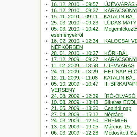
16. 12. 2010. - 09:57 ÚJÉVVÁRÁ
16. 12. 2010. - 09:37 KARÁCSONY
15. 11. 2010. - 09:11 KATALIN BÁL
25. 03. 2010. - 09:23 LÚDAS MATY
05. 03. 2010. - 10:42 Megemlékezé
eseményekről
16. 02. 2010. - 12:34 KALOCSAI 
NÉPKÖRBEN
28. 01. 2010. - 10:37 KŐRI-BÁL
17. 12. 2009. - 09:27 KARÁCSON
11. 12. 2009. - 13:58 ÚJÉVVÁRÁS
24. 11. 2009. - 13:29 HÉT NAP É
12. 11. 2009. - 11:08 KATALIN BÁL
05. 10. 2009. - 10:47 II. BIRKAP
VERSENY
24. 08. 2009. - 12:39 ÍRÓ-OLVAS
10. 08. 2009. - 13:48 Sikeres ECDL
21. 05. 2009. - 13:30 Családi nap
27. 04. 2009. - 15:12 Néptánc
24. 03. 2009. - 12:50 PREMIER
13. 03. 2009. - 19:05 Március 15.
06. 03. 2009. - 12:28 Módosított St