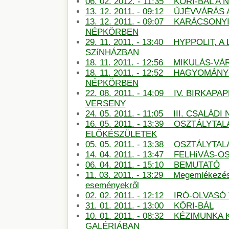
06. 02. 2012. - 11:35 KŐRI-BÁL 
13. 12. 2011. - 09:12 ŰJÉVVÁRÁ
13. 12. 2011. - 09:07 KARÁCSON
NÉPKÖRBEN
29. 11. 2011. - 13:40 HYPPOLIT, A
SZíNHÁZBAN
18. 11. 2011. - 12:56 MIKULÁS-
18. 11. 2011. - 12:52 HAGYOMÁN
NÉPKÖRBEN
22. 08. 2011. - 14:09 IV. BIRKAP
VERSENY
24. 05. 2011. - 11:05 III. CSALÁDI
16. 05. 2011. - 13:39 OSZTÁLYTA
ELŐKÉSZÜLETEK
05. 05. 2011. - 13:38 OSZTÁLYT
14. 04. 2011. - 13:47 FELHíVÁS
06. 04. 2011. - 15:10 BEMUTATÓ
11. 03. 2011. - 13:29 Megemlékezé
eseményekről
02. 02. 2011. - 12:12 IRÓ-OLVAS
31. 01. 2011. - 13:00 KŐRI-BÁL
10. 01. 2011. - 08:32 KÉZIMUNKA 
GALÉRIÁBAN