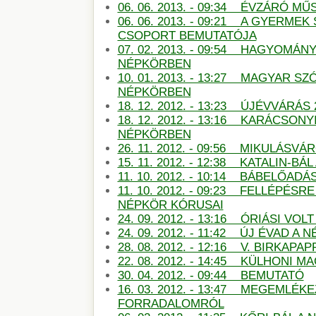
06. 06. 2013. - 09:34 ÉVZÁRÓ 
06. 06. 2013. - 09:21 A GYERMEK
CSOPORT BEMUTATÓJA
07. 02. 2013. - 09:54 HAGYOMÁN
NÉPKÖRBEN
10. 01. 2013. - 13:27 MAGYAR S
NÉPKÖRBEN
18. 12. 2012. - 13:23 ÚJÉVVÁRÁS
18. 12. 2012. - 13:16 KARÁCSON
NÉPKÖRBEN
26. 11. 2012. - 09:56 MIKULÁSV
15. 11. 2012. - 12:38 KATALIN-B
11. 10. 2012. - 10:14 BÁBELŐAD
11. 10. 2012. - 09:23 FELLÉPÉSR
NÉPKÖR KÓRUSAI
24. 09. 2012. - 13:16 ÓRIÁSI VO
24. 09. 2012. - 11:42 ÚJ ÉVAD A
28. 08. 2012. - 12:16 V. BIRKAP
22. 08. 2012. - 14:45 KÜLHONI 
30. 04. 2012. - 09:44 BEMUTATÓ
16. 03. 2012. - 13:47 MEGEMLÉKE
FORRADALOMRÓL