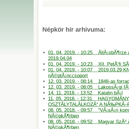
Népkör hír arhivuma:
01. 04. 2019. - 10:25 ÃllÃ¡sbÃ¶rze
2019.04.04
01. 04. 2019. - 10:23 XII. PetÅ‘fi S
01. 04. 2019. - 10:07 2019.03.29 KN
nÃ©ptÃ¡nccsoport
12. 03. 2019. - 08:14 1848-as forra
12. 03. 2019. - 08:05 LakossÃ¡gi f
14. 11. 2018. - 13:52 Katalin bÃ¡l
11. 05. 2018. - 12:31 HAGYOMÃN
OSZTÃLYTALÃLKOZÃ“ A NÃ‰PKÃ
08. 05. 2018. - 09:57 "VÃ¡sÃ¡ri ko
NÃ©pkÃ¶rben
08. 05. 2018. - 09:52 Magyar SzÃ³ 
NÃ©pkÃ¶rben