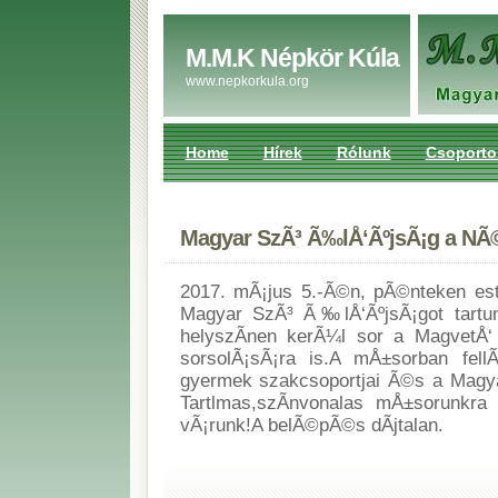
M.M.K Népkör Kúla
www.nepkorkula.org
Home
Hírek
Rólunk
Csoporto
Magyar SzÃ³ Ã‰lÅ‘ÃºjsÃ¡g a N
2017. mÃ¡jus 5.-Ã©n, pÃ©nteken este
Magyar SzÃ³ Ã‰lÅ‘ÃºjsÃ¡got tart
helyszÃ­nen kerÃ¼l sor a MagvetÅ‘
sorsolÃ¡sÃ¡ra is.A mÅ±sorban fe
gyermek szakcsoportjai Ã©s a Magy
Tartlmas,szÃ­nvonalas mÅ±sorunkra m
vÃ¡runk!A belÃ©pÃ©s dÃ­jtalan.