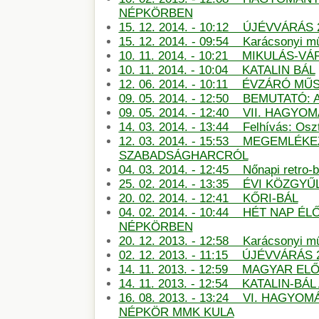
NÉPKÖRBEN
15. 12. 2014. - 10:12 ÚJÉVVÁRÁS 
15. 12. 2014. - 09:54 Karácsonyi m
10. 11. 2014. - 10:21 MIKULÁS-
10. 11. 2014. - 10:04 KATALIN BÁL
12. 06. 2014. - 10:11 ÉVZÁRÓ M
09. 05. 2014. - 12:50 BEMUTATÓ:
09. 05. 2014. - 12:40 VII. HAG
14. 03. 2014. - 13:44 Felhívás: Oszt
12. 03. 2014. - 15:53 MEGEMLÉKE
SZABADSÁGHARCRÓL
04. 03. 2014. - 12:45 Nőnapi retro-b
25. 02. 2014. - 13:35 ÉVI KÖZGYŰ
20. 02. 2014. - 12:41 KŐRI-BÁL
04. 02. 2014. - 10:44 HÉT NAP É
NÉPKÖRBEN
20. 12. 2013. - 12:58 Karácsonyi m
02. 12. 2013. - 11:15 ÚJÉVVÁRÁS 
14. 11. 2013. - 12:59 MAGYAR E
14. 11. 2013. - 12:54 KATALIN-B
16. 08. 2013. - 13:24 VI. HAGY
NÉPKÖR MMK KULA