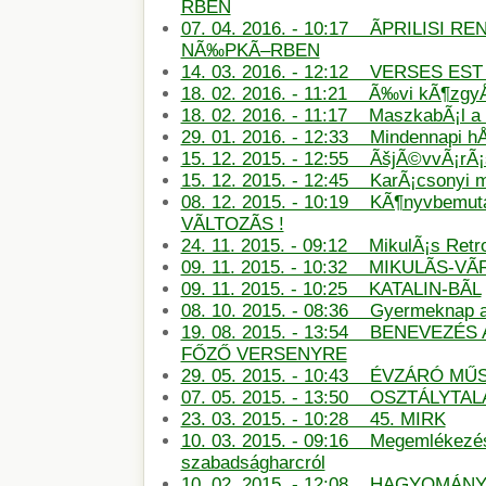
RBEN
07. 04. 2016. - 10:17 ÃPRILISI
NÃ‰PKÃ–RBEN
14. 03. 2016. - 12:12 VERSES E
18. 02. 2016. - 11:21 Ã‰vi kÃ¶zg
18. 02. 2016. - 11:17 MaszkabÃ¡l 
29. 01. 2016. - 12:33 Mindennapi hÅ
15. 12. 2015. - 12:55 ÃšjÃ©vvÃ¡rÃ
15. 12. 2015. - 12:45 KarÃ¡csonyi
08. 12. 2015. - 10:19 KÃ¶nyvbemu
VÃLTOZÃS !
24. 11. 2015. - 09:12 MikulÃ¡s Retro
09. 11. 2015. - 10:32 MIKULÃS-
09. 11. 2015. - 10:25 KATALIN-BÃL
08. 10. 2015. - 08:36 Gyermeknap
19. 08. 2015. - 13:54 BENEVEZÉS
FŐZŐ VERSENYRE
29. 05. 2015. - 10:43 ÉVZÁRÓ M
07. 05. 2015. - 13:50 OSZTÁLYTA
23. 03. 2015. - 10:28 45. MIRK
10. 03. 2015. - 09:16 Megemlékezé
szabadságharcról
10. 02. 2015. - 12:08 HAGYOMÁN