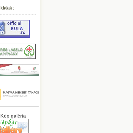
ldalak :
llÃ¡sbÃ¶rze a NÃ©p...
. PetÅ‘fi SÃ¡ndor...
19.03.29 KNV - Ibo...
48-as forradalom
kossÃ¡gi fÃ³rum
alin bÃ¡l
AGYOMÃNYOS OSZTÃL...
Ã¡sÃ¡ri komÃ©diÃ¡k...
gyar SzÃ³ Ã‰lÅ‘Ãºj...
0 Ã©ves a kÃºlai N...
Kép galéria