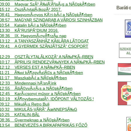
- 09:00 Magyar SzÃ³ Ã‰lÅ‘ÃºjsÃ¡g a NÃ©pkÃ¶rben
Baráti o
 15:12 OsztÃ¡lytalÃ¡lkozÃ³ 2017.
- 08:41 HagyomÃ¡nyos KÅ‘ri-bÃ¡l a NÃ©pkÃ¶rben
 - 08:57 MAGYAR SZINDARAB A VÃROSI SZINHÃZBAN
- 10:54 Katalin bÃ¡l a NÃ©pkÃ¶rben
01.04. Ã
 - 13:30 KÃ“RUSPÃ“DIUM 2016.
01.04. XII
- 08:36 IX. HagyomÃ¡nyÃ¶rzÃµ nap
01.04. 20
 - 13:12 A TANYASZÃNHÃZ KÃšLÃRA LÃTOGAT
12.03. 18
 - 09:41 A GYERMEK SZÃNJÃTSZÃ“ CSOPORT
12.03. La
14.11. Kat
 - 12:29 OSZTÃLYTALÃLKOZÃ“ A NÃ‰PKÃ–RBEN
11.05. H
. - 10:17 ÃPRILISI RENDEZVÃ‰NYEK A NÃ‰PKÃ–RBEN
08.05. "V
. - 12:12 VERSES EST A NÃ‰PKÃ–RBEN
08.05. Ma
 - 11:21 Ã‰vi kÃ¶zgyÅ±lÃ©s a NÃ©pkÃ¶rben
04.04. 15
 - 11:17 MaszkabÃ¡l a NÃ©pkÃ¶rben
- 12:33 Mindennapi hÅ‘snÅ‘ink
- 12:55 ÃšjÃ©vvÃ¡rÃ¡s a NÃ©pkÃ¶rben
- 12:45 KarÃ¡csonyi műsor a NÃ©pkÃ¶rben
 - 10:19 KÃ¶nyvbemutatÃ³- IDŐPONT VÃLTOZÃS !
 09:12 MikulÃ¡s Retro Buli
 - 10:32 MIKULÃS-VÃRÃ“ ÃœNNEPSÃ‰G
- 10:25 KATALIN-BÃL
 - 08:36 Gyermeknap a NÃ©pkÃ¶rben
 - 13:54 BENEVEZÉS A BIRKAPAPRIKÁS FŐZŐ