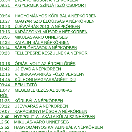
. - 09:34 ÉVZÁRÓ MŰSOR A NÉPKÖRBEN
. - 09:21 A GYERMEK SZÍNJÁTSZÓ CSOPORT
. - 09:54 HAGYOMÁNYOS KŐRI BÁL A NÉPKÖRBEN
. - 13:27 MAGYAR SZÓ ÉLŐÚJSÁG A NÉPKÖRBEN
 - 13:23 ÚJÉVVÁRÁS 2013. A NÉPKÖRBEN
. - 13:16 KARÁCSONYI MŰSOR A NÉPKÖRBEN
. - 09:56 MIKULÁSVÁRÓ ÜNNEPSÉG
 - 12:38 KATALIN-BÁL A NÉPKÖRBEN
. - 10:14 BÁBELŐADÁSOK A NÉPKÖRBEN
. - 09:23 FELLÉPÉSRE KÉSZÜLNEK A NÉPKÖR
 - 13:16 ÓRIÁSI VOLT AZ ÉRDEKLŐDÉS
 - 11:42 ÚJ ÉVAD A NÉPKÖRBEN
 - 12:16 V. BIRKAPAPRIKÁS FŐZŐ VERSENY
. - 14:45 KÜLHONI MAGYARSÁGÉRT DíJ
 - 09:44 BEMUTATÓ
 - 13:47 MEGEMLÉKEZÉS AZ 1848-AS
RÓL
 - 11:35 KŐRI-BÁL A NÉPKÖRBEN
. - 09:12 ŰJÉVVÁRÁS A NÉPKÖRBEN
. - 09:07 KARÁCSONYI MŰSOR A NÉPKÖRBEN
 - 13:40 HYPPOLIT, A LAKÁJ A KÚLAI SZíNHÁZBAN
. - 12:56 MIKULÁS-VÁRÓ ÜNNEPSÉG
. - 12:52 HAGYOMÁNYOS KATALIN-BÁL A NÉPKÖRBEN