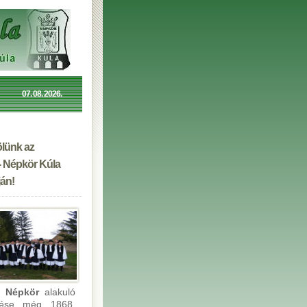
07. 08. 2026.
lünk az
- Népkör Kúla
án!
i Népkör
alakuló
lése még 1868.