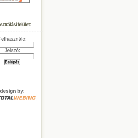
ztrálási felület:
Felhasználo:
Jelszó:
design by: