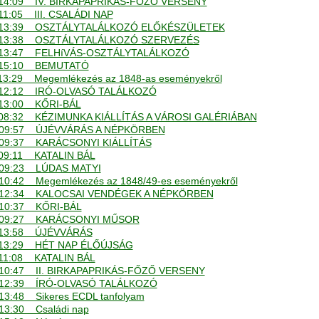
 - 14:09 IV. BIRKAPAPRIKÁS-FŐZŐ VERSENY
- 11:05 III. CSALÁDI NAP
. - 13:39 OSZTÁLYTALÁLKOZÓ ELŐKÉSZÜLETEK
. - 13:38 OSZTÁLYTALÁLKOZÓ SZERVEZÉS
. - 13:47 FELHíVÁS-OSZTÁLYTALÁLKOZÓ
 - 15:10 BEMUTATÓ
- 13:29 Megemlékezés az 1848-as eseményekről
 - 12:12 IRÓ-OLVASÓ TALÁLKOZÓ
- 13:00 KŐRI-BÁL
 - 08:32 KÉZIMUNKA KIÁLLÍTÁS A VÁROSI GALÉRIÁBAN
. - 09:57 ÚJÉVVÁRÁS A NÉPKÖRBEN
 - 09:37 KARÁCSONYI KIÁLLÍTÁS
- 09:11 KATALIN BÁL
 - 09:23 LÚDAS MATYI
- 10:42 Megemlékezés az 1848/49-es eseményekről
. - 12:34 KALOCSAI VENDÉGEK A NÉPKÖRBEN
 - 10:37 KŐRI-BÁL
. - 09:27 KARÁCSONYI MŰSOR
 - 13:58 ÚJÉVVÁRÁS
 - 13:29 HÉT NAP ÉLŐÚJSÁG
- 11:08 KATALIN BÁL
 - 10:47 II. BIRKAPAPRIKÁS-FŐZŐ VERSENY
 - 12:39 ÍRÓ-OLVASÓ TALÁLKOZÓ
- 13:48 Sikeres ECDL tanfolyam
- 13:30 Családi nap