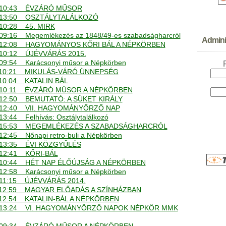
. - 10:43 ÉVZÁRÓ MŰSOR
. - 13:50 OSZTÁLYTALÁLKOZÓ
- 10:28 45. MIRK
- 09:16 Megemlékezés az 1848/49-es szabadságharcról
Adminis
. - 12:08 HAGYOMÁNYOS KŐRI BÁL A NÉPKÖRBEN
 - 10:12 ÚJÉVVÁRÁS 2015.
- 09:54 Karácsonyi műsor a Népkörben
. - 10:21 MIKULÁS-VÁRÓ ÜNNEPSÉG
- 10:04 KATALIN BÁL
. - 10:11 ÉVZÁRÓ MŰSOR A NÉPKÖRBEN
 - 12:50 BEMUTATÓ: A SÜKET KIRÁLY
. - 12:40 VII. HAGYOMÁNYŐRZŐ NAP
 13:44 Felhívás: Osztálytalálkozó
. - 15:53 MEGEMLÉKEZÉS A SZABADSÁGHARCRÓL
- 12:45 Nőnapi retro-buli a Népkörben
 - 13:35 ÉVI KÖZGYŰLÉS
 - 12:41 KŐRI-BÁL
. - 10:44 HÉT NAP ÉLŐÚJSÁG A NÉPKÖRBEN
- 12:58 Karácsonyi műsor a Népkörben
 - 11:15 ÚJÉVVÁRÁS 2014.
. - 12:59 MAGYAR ELŐADÁS A SZÍNHÁZBAN
 - 12:54 KATALIN-BÁL A NÉPKÖRBEN
. - 13:24 VI. HAGYOMÁNYÖRZŐ NAPOK NÉPKÖR MMK