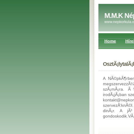
M.M.K Né
www.nepkorkula.o
Home
Híre
OsztÃ¡lytalÃ¡
A NÃ©pkÃ¶rben
megszervezzÃ¼k
szÃ¡mÃ¡ra. Ã‰
irodÃ¡jÃ¡ban s
kontakt@nepko
szervezÅ‘knÃ©
dinÃ¡r. A jÃ³
gondoskodik.VÃ¡