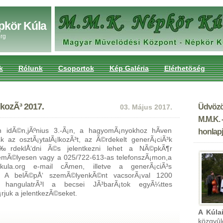
pkör Kúla
rg
k
Rólunk
Csoportok
Kép Galéria
Elérhetöség
lkozÃ³ 2017.
Üdvözö
03. Május 2017.
M.M.K. 
 idÃ©n,jÃºnius 3.-Ã¡n, a hagyomÃ¡nyokhoz hÃ­ven
honlapj
 az osztÃ¡ytalÃ¡lkozÃ³t, az Ã©rdekelt generÃ¡ciÃ³k
rdeklÅ‘dni Ã©s jelentkezni lehet a NÃ©pkÃ¶r
zemÃ©lyesen vagy a 025/722-613-as telefonszÃ¡mon,a
rkula.org e-mail cÃ­men, illetve a generÃ¡ciÃ³s
l. A belÃ©pÅ‘ szemÃ©lyenkÃ©nt vacsorÃ¡val 1200
 hangulatrÃ³l a becsei JÃ³barÃ¡tok egyÃ¼ttes
rjuk a jelentkezÃ©seket.
A Kúla
közgyû