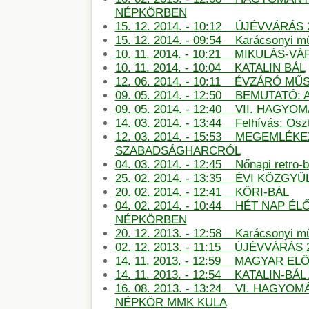
NÉPKÖRBEN
15. 12. 2014. - 10:12 ÚJÉVVÁRÁS 
15. 12. 2014. - 09:54 Karácsonyi m
10. 11. 2014. - 10:21 MIKULÁS-
10. 11. 2014. - 10:04 KATALIN BÁL
12. 06. 2014. - 10:11 ÉVZÁRÓ M
09. 05. 2014. - 12:50 BEMUTATÓ:
09. 05. 2014. - 12:40 VII. HAG
14. 03. 2014. - 13:44 Felhívás: Oszt
12. 03. 2014. - 15:53 MEGEMLÉKE
SZABADSÁGHARCRÓL
04. 03. 2014. - 12:45 Nőnapi retro-b
25. 02. 2014. - 13:35 ÉVI KÖZGYŰ
20. 02. 2014. - 12:41 KŐRI-BÁL
04. 02. 2014. - 10:44 HÉT NAP É
NÉPKÖRBEN
20. 12. 2013. - 12:58 Karácsonyi m
02. 12. 2013. - 11:15 ÚJÉVVÁRÁS 
14. 11. 2013. - 12:59 MAGYAR E
14. 11. 2013. - 12:54 KATALIN-B
16. 08. 2013. - 13:24 VI. HAGY
NÉPKÖR MMK KULA