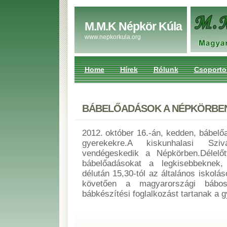
M.M.K Népkör Kúla
www.nepkorkula.org
Home
Hírek
Rólunk
Csoporto
BÁBELŐADÁSOK A NÉPKÖRBE
2012. október 16.-án, kedden, bábelő
gyerekekre.A kiskunhalasi Szi
vendégeskedik a Népkörben.Délelőt
bábelőadásokat a legkisebbeknek
délután 15,30-tól az általános iskol
követően a magyarországi bábos
bábkészítési foglalkozást tartanak a 