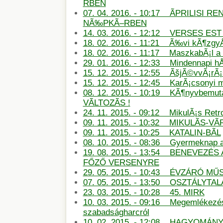
RBEN
07. 04. 2016. - 10:17 ÃPRILISI
NÃ‰PKÃ–RBEN
14. 03. 2016. - 12:12 VERSES E
18. 02. 2016. - 11:21 Ã‰vi kÃ¶zg
18. 02. 2016. - 11:17 MaszkabÃ¡l 
29. 01. 2016. - 12:33 Mindennapi hÅ
15. 12. 2015. - 12:55 ÃšjÃ©vvÃ¡rÃ
15. 12. 2015. - 12:45 KarÃ¡csonyi
08. 12. 2015. - 10:19 KÃ¶nyvbemu
VÃLTOZÃS !
24. 11. 2015. - 09:12 MikulÃ¡s Retro
09. 11. 2015. - 10:32 MIKULÃS-
09. 11. 2015. - 10:25 KATALIN-BÃL
08. 10. 2015. - 08:36 Gyermeknap
19. 08. 2015. - 13:54 BENEVEZÉS
FŐZŐ VERSENYRE
29. 05. 2015. - 10:43 ÉVZÁRÓ M
07. 05. 2015. - 13:50 OSZTÁLYTA
23. 03. 2015. - 10:28 45. MIRK
10. 03. 2015. - 09:16 Megemlékezé
szabadságharcról
10. 02. 2015. - 12:08 HAGYOMÁN