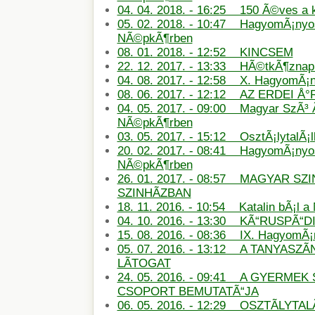
04. 04. 2018. - 16:25 150 Ã©ves a
05. 02. 2018. - 10:47 HagyomÃ¡nyos
NÃ©pkÃ¶rben
08. 01. 2018. - 12:52 KINCSEM
22. 12. 2017. - 13:33 HÃ©tkÃ¶znapi
04. 08. 2017. - 12:58 X. HagyomÃ¡
08. 06. 2017. - 12:12 AZ ERDEI Å
04. 05. 2017. - 09:00 Magyar SzÃ³ 
NÃ©pkÃ¶rben
03. 05. 2017. - 15:12 OsztÃ¡lytalÃ¡
20. 02. 2017. - 08:41 HagyomÃ¡nyos
NÃ©pkÃ¶rben
26. 01. 2017. - 08:57 MAGYAR SZ
SZINHÃZBAN
18. 11. 2016. - 10:54 Katalin bÃ¡l 
04. 10. 2016. - 13:30 KÃ“RUSPÃ“D
15. 08. 2016. - 08:36 IX. HagyomÃ
05. 07. 2016. - 13:12 A TANYASZÃ
LÃTOGAT
24. 05. 2016. - 09:41 A GYERMEK 
CSOPORT BEMUTATÃ“JA
06. 05. 2016. - 12:29 OSZTÃLYT