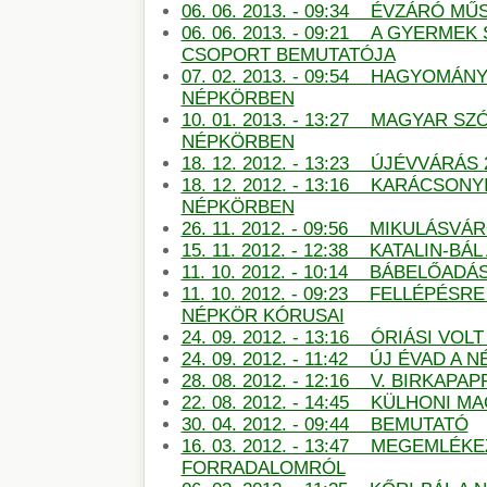
06. 06. 2013. - 09:34 ÉVZÁRÓ 
06. 06. 2013. - 09:21 A GYERMEK
CSOPORT BEMUTATÓJA
07. 02. 2013. - 09:54 HAGYOMÁN
NÉPKÖRBEN
10. 01. 2013. - 13:27 MAGYAR S
NÉPKÖRBEN
18. 12. 2012. - 13:23 ÚJÉVVÁRÁS
18. 12. 2012. - 13:16 KARÁCSON
NÉPKÖRBEN
26. 11. 2012. - 09:56 MIKULÁSV
15. 11. 2012. - 12:38 KATALIN-B
11. 10. 2012. - 10:14 BÁBELŐAD
11. 10. 2012. - 09:23 FELLÉPÉSR
NÉPKÖR KÓRUSAI
24. 09. 2012. - 13:16 ÓRIÁSI VO
24. 09. 2012. - 11:42 ÚJ ÉVAD A
28. 08. 2012. - 12:16 V. BIRKAP
22. 08. 2012. - 14:45 KÜLHONI 
30. 04. 2012. - 09:44 BEMUTATÓ
16. 03. 2012. - 13:47 MEGEMLÉKE
FORRADALOMRÓL