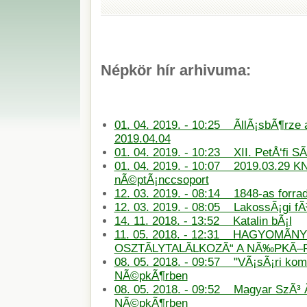
Népkör hír arhivuma:
01. 04. 2019. - 10:25 ÃllÃ¡sbÃ¶rze
2019.04.04
01. 04. 2019. - 10:23 XII. PetÅ‘fi S
01. 04. 2019. - 10:07 2019.03.29 KN
nÃ©ptÃ¡nccsoport
12. 03. 2019. - 08:14 1848-as forra
12. 03. 2019. - 08:05 LakossÃ¡gi f
14. 11. 2018. - 13:52 Katalin bÃ¡l
11. 05. 2018. - 12:31 HAGYOMÃN
OSZTÃLYTALÃLKOZÃ“ A NÃ‰PKÃ
08. 05. 2018. - 09:57 "VÃ¡sÃ¡ri ko
NÃ©pkÃ¶rben
08. 05. 2018. - 09:52 Magyar SzÃ³ 
NÃ©pkÃ¶rben