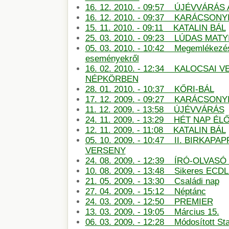
16. 12. 2010. - 09:57 ÚJÉVVÁRÁ
16. 12. 2010. - 09:37 KARÁCSONY
15. 11. 2010. - 09:11 KATALIN BÁL
25. 03. 2010. - 09:23 LÚDAS MATY
05. 03. 2010. - 10:42 Megemlékezé
eseményekről
16. 02. 2010. - 12:34 KALOCSAI 
NÉPKÖRBEN
28. 01. 2010. - 10:37 KŐRI-BÁL
17. 12. 2009. - 09:27 KARÁCSON
11. 12. 2009. - 13:58 ÚJÉVVÁRÁS
24. 11. 2009. - 13:29 HÉT NAP É
12. 11. 2009. - 11:08 KATALIN BÁL
05. 10. 2009. - 10:47 II. BIRKAP
VERSENY
24. 08. 2009. - 12:39 ÍRÓ-OLVAS
10. 08. 2009. - 13:48 Sikeres ECDL
21. 05. 2009. - 13:30 Családi nap
27. 04. 2009. - 15:12 Néptánc
24. 03. 2009. - 12:50 PREMIER
13. 03. 2009. - 19:05 Március 15.
06. 03. 2009. - 12:28 Módosított St