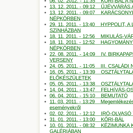
06. 02. 2012. - 11:35 KŐRI-BÁL 
13. 12. 2011. - 09:12 ŰJÉVVÁRÁ
13. 12. 2011. - 09:07 KARÁCSON
NÉPKÖRBEN
29. 11. 2011. - 13:40 HYPPOLIT, A
SZíNHÁZBAN
18. 11. 2011. - 12:56 MIKULÁS-
18. 11. 2011. - 12:52 HAGYOMÁN
NÉPKÖRBEN
22. 08. 2011. - 14:09 IV. BIRKAP
VERSENY
24. 05. 2011. - 11:05 III. CSALÁDI
16. 05. 2011. - 13:39 OSZTÁLYTA
ELŐKÉSZÜLETEK
05. 05. 2011. - 13:38 OSZTÁLYT
14. 04. 2011. - 13:47 FELHíVÁS
06. 04. 2011. - 15:10 BEMUTATÓ
11. 03. 2011. - 13:29 Megemlékezé
eseményekről
02. 02. 2011. - 12:12 IRÓ-OLVAS
31. 01. 2011. - 13:00 KŐRI-BÁL
10. 01. 2011. - 08:32 KÉZIMUNKA 
GALÉRIÁBAN