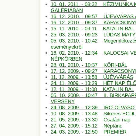
10. 01. 2011. - 08:32 KÉZIMUNKA 
GALÉRIÁBAN
16. 12. 2010. - 09:57 ÚJÉVVÁRÁ
16. 12. 2010. - 09:37 KARÁCSONY
15. 11. 2010. - 09:11 KATALIN BÁL
25. 03. 2010. - 09:23 LÚDAS MATY
05. 03. 2010. - 10:42 Megemlékezé
eseményekről
16. 02. 2010. - 12:34 KALOCSAI 
NÉPKÖRBEN
28. 01. 2010. - 10:37 KŐRI-BÁL
17. 12. 2009. - 09:27 KARÁCSON
11. 12. 2009. - 13:58 ÚJÉVVÁRÁS
24. 11. 2009. - 13:29 HÉT NAP É
12. 11. 2009. - 11:08 KATALIN BÁL
05. 10. 2009. - 10:47 II. BIRKAP
VERSENY
24. 08. 2009. - 12:39 ÍRÓ-OLVAS
10. 08. 2009. - 13:48 Sikeres ECDL
21. 05. 2009. - 13:30 Családi nap
27. 04. 2009. - 15:12 Néptánc
24. 03. 2009. - 12:50 PREMIER