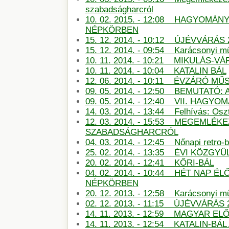
szabadságharcról
10. 02. 2015. - 12:08 HAGYOMÁN
NÉPKÖRBEN
15. 12. 2014. - 10:12 ÚJÉVVÁRÁS 
15. 12. 2014. - 09:54 Karácsonyi m
10. 11. 2014. - 10:21 MIKULÁS-
10. 11. 2014. - 10:04 KATALIN BÁL
12. 06. 2014. - 10:11 ÉVZÁRÓ M
09. 05. 2014. - 12:50 BEMUTATÓ:
09. 05. 2014. - 12:40 VII. HAG
14. 03. 2014. - 13:44 Felhívás: Oszt
12. 03. 2014. - 15:53 MEGEMLÉKE
SZABADSÁGHARCRÓL
04. 03. 2014. - 12:45 Nőnapi retro-b
25. 02. 2014. - 13:35 ÉVI KÖZGYŰ
20. 02. 2014. - 12:41 KŐRI-BÁL
04. 02. 2014. - 10:44 HÉT NAP É
NÉPKÖRBEN
20. 12. 2013. - 12:58 Karácsonyi m
02. 12. 2013. - 11:15 ÚJÉVVÁRÁS 
14. 11. 2013. - 12:59 MAGYAR E
14. 11. 2013. - 12:54 KATALIN-B