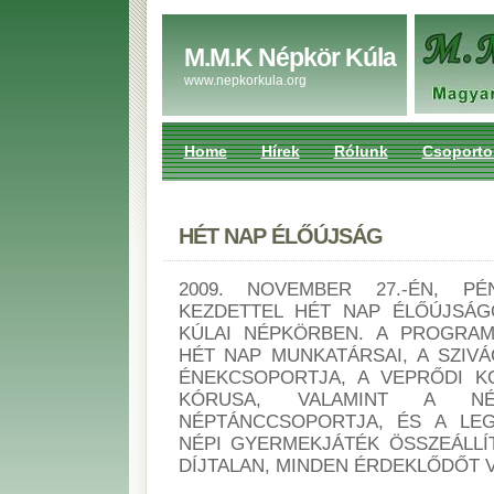
M.M.K Népkör Kúla
www.nepkorkula.org
Home
Hírek
Rólunk
Csoporto
HÉT NAP ÉLŐÚJSÁG
2009. NOVEMBER 27.-ÉN, P
KEZDETTEL HÉT NAP ÉLŐÚJSÁG
KÚLAI NÉPKÖRBEN. A PROGRAM
HÉT NAP MUNKATÁRSAI, A SZIVÁ
ÉNEKCSOPORTJA, A VEPRŐDI K
KÓRUSA, VALAMINT A NÉ
NÉPTÁNCCSOPORTJA, ÉS A LEG
NÉPI GYERMEKJÁTÉK ÖSSZEÁLLÍT
DÍJTALAN, MINDEN ÉRDEKLŐDŐT 