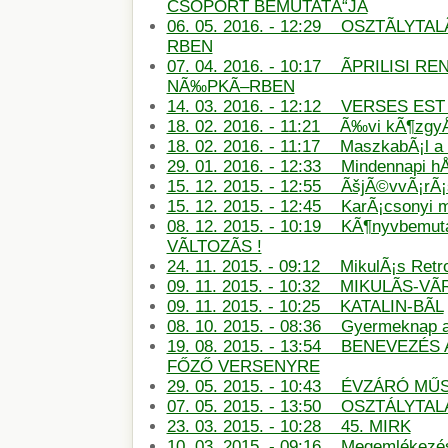
CSOPORT BEMUTATÃ“JA
06. 05. 2016. - 12:29 OSZTÃLYT
RBEN
07. 04. 2016. - 10:17 ÃPRILISI
NÃ‰PKÃ–RBEN
14. 03. 2016. - 12:12 VERSES E
18. 02. 2016. - 11:21 Ã‰vi kÃ¶zg
18. 02. 2016. - 11:17 MaszkabÃ¡l 
29. 01. 2016. - 12:33 Mindennapi hÅ
15. 12. 2015. - 12:55 ÃšjÃ©vvÃ¡rÃ
15. 12. 2015. - 12:45 KarÃ¡csonyi
08. 12. 2015. - 10:19 KÃ¶nyvbemu
VÃLTOZÃS !
24. 11. 2015. - 09:12 MikulÃ¡s Retro
09. 11. 2015. - 10:32 MIKULÃS-
09. 11. 2015. - 10:25 KATALIN-BÃL
08. 10. 2015. - 08:36 Gyermeknap
19. 08. 2015. - 13:54 BENEVEZÉS
FŐZŐ VERSENYRE
29. 05. 2015. - 10:43 ÉVZÁRÓ M
07. 05. 2015. - 13:50 OSZTÁLYTA
23. 03. 2015. - 10:28 45. MIRK
10. 03. 2015. - 09:16 Megemlékezé