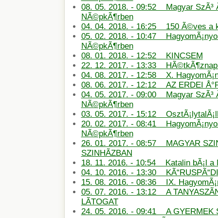
08. 05. 2018. - 09:52 Magyar SzÃ³ 
NÃ©pkÃ¶rben
04. 04. 2018. - 16:25 150 Ã©ves a
05. 02. 2018. - 10:47 HagyomÃ¡nyos
NÃ©pkÃ¶rben
08. 01. 2018. - 12:52 KINCSEM
22. 12. 2017. - 13:33 HÃ©tkÃ¶znapi
04. 08. 2017. - 12:58 X. HagyomÃ¡
08. 06. 2017. - 12:12 AZ ERDEI Å
04. 05. 2017. - 09:00 Magyar SzÃ³ 
NÃ©pkÃ¶rben
03. 05. 2017. - 15:12 OsztÃ¡lytalÃ¡
20. 02. 2017. - 08:41 HagyomÃ¡nyos
NÃ©pkÃ¶rben
26. 01. 2017. - 08:57 MAGYAR SZ
SZINHÃZBAN
18. 11. 2016. - 10:54 Katalin bÃ¡l 
04. 10. 2016. - 13:30 KÃ“RUSPÃ“D
15. 08. 2016. - 08:36 IX. HagyomÃ
05. 07. 2016. - 13:12 A TANYASZÃ
LÃTOGAT
24. 05. 2016. - 09:41 A GYERMEK 