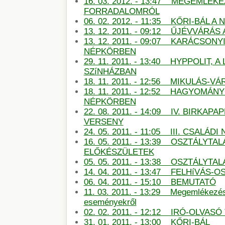
16. 03. 2012. - 13:47 MEGEMLÉKE
FORRADALOMRÓL
06. 02. 2012. - 11:35 KŐRI-BÁL 
13. 12. 2011. - 09:12 ŰJÉVVÁRÁ
13. 12. 2011. - 09:07 KARÁCSON
NÉPKÖRBEN
29. 11. 2011. - 13:40 HYPPOLIT, A
SZíNHÁZBAN
18. 11. 2011. - 12:56 MIKULÁS-
18. 11. 2011. - 12:52 HAGYOMÁN
NÉPKÖRBEN
22. 08. 2011. - 14:09 IV. BIRKAP
VERSENY
24. 05. 2011. - 11:05 III. CSALÁDI
16. 05. 2011. - 13:39 OSZTÁLYTA
ELŐKÉSZÜLETEK
05. 05. 2011. - 13:38 OSZTÁLYT
14. 04. 2011. - 13:47 FELHíVÁS
06. 04. 2011. - 15:10 BEMUTATÓ
11. 03. 2011. - 13:29 Megemlékezé
eseményekről
02. 02. 2011. - 12:12 IRÓ-OLVAS
31. 01. 2011. - 13:00 KŐRI-BÁL