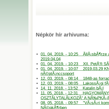
Népkör hír arhivuma:
01. 04. 2019. - 10:25 ÃllÃ¡sbÃ¶rze
2019.04.04
01. 04. 2019. - 10:23 XII. PetÅ‘fi S
01. 04. 2019. - 10:07 2019.03.29 KN
nÃ©ptÃ¡nccsoport
12. 03. 2019. - 08:14 1848-as forra
12. 03. 2019. - 08:05 LakossÃ¡gi f
14. 11. 2018. - 13:52 Katalin bÃ¡l
11. 05. 2018. - 12:31 HAGYOMÃN
OSZTÃLYTALÃLKOZÃ“ A NÃ‰PKÃ
08. 05. 2018. - 09:57 "VÃ¡sÃ¡ri ko
NÃ©pkÃ¶rben