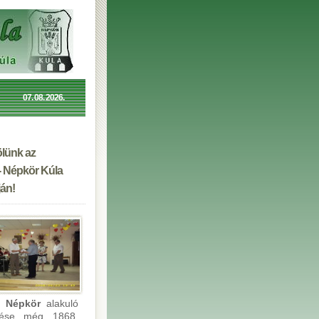
07. 08. 2026.
lünk az
- Népkör Kúla
án!
i Népkör
alakuló
lése még 1868.