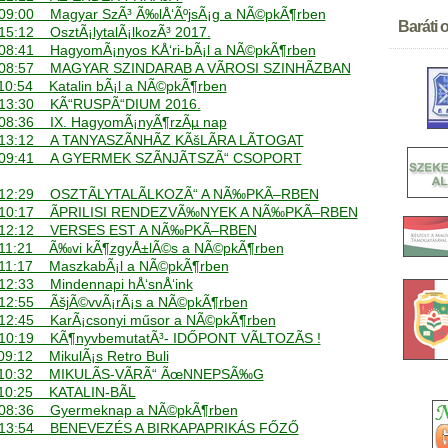
- 09:00 Magyar SzÃ³ Ã‰lÅ‘ÃºjsÃ¡g a NÃ©pkÃ¶rben
Baráti o
 15:12 OsztÃ¡lytalÃ¡lkozÃ³ 2017.
- 08:41 HagyomÃ¡nyos KÅ‘ri-bÃ¡l a NÃ©pkÃ¶rben
 - 08:57 MAGYAR SZINDARAB A VÃROSI SZINHÃZBAN
- 10:54 Katalin bÃ¡l a NÃ©pkÃ¶rben
 - 13:30 KÃ“RUSPÃ“DIUM 2016.
01.04. Ã
- 08:36 IX. HagyomÃ¡nyÃ¶rzÃµ nap
01.04. XII
 - 13:12 A TANYASZÃNHÃZ KÃšLÃRA LÃTOGAT
01.04. 20
 - 09:41 A GYERMEK SZÃNJÃTSZÃ“ CSOPORT
12.03. 18
12.03. La
 - 12:29 OSZTÃLYTALÃLKOZÃ“ A NÃ‰PKÃ–RBEN
14.11. Kat
. - 10:17 ÃPRILISI RENDEZVÃ‰NYEK A NÃ‰PKÃ–RBEN
11.05. H
. - 12:12 VERSES EST A NÃ‰PKÃ–RBEN
08.05. "V
 - 11:21 Ã‰vi kÃ¶zgyÅ±lÃ©s a NÃ©pkÃ¶rben
08.05. Ma
 - 11:17 MaszkabÃ¡l a NÃ©pkÃ¶rben
04.04. 15
- 12:33 Mindennapi hÅ‘snÅ‘ink
- 12:55 ÃšjÃ©vvÃ¡rÃ¡s a NÃ©pkÃ¶rben
- 12:45 KarÃ¡csonyi műsor a NÃ©pkÃ¶rben
 - 10:19 KÃ¶nyvbemutatÃ³- IDŐPONT VÃLTOZÃS !
 09:12 MikulÃ¡s Retro Buli
 - 10:32 MIKULÃS-VÃRÃ“ ÃœNNEPSÃ‰G
- 10:25 KATALIN-BÃL
 - 08:36 Gyermeknap a NÃ©pkÃ¶rben
 - 13:54 BENEVEZÉS A BIRKAPAPRIKÁS FŐZŐ