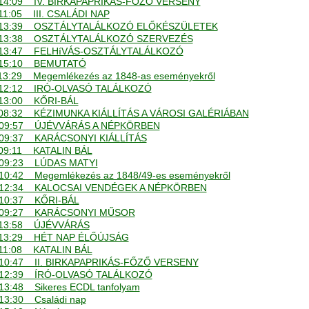
 - 14:09 IV. BIRKAPAPRIKÁS-FŐZŐ VERSENY
- 11:05 III. CSALÁDI NAP
. - 13:39 OSZTÁLYTALÁLKOZÓ ELŐKÉSZÜLETEK
. - 13:38 OSZTÁLYTALÁLKOZÓ SZERVEZÉS
. - 13:47 FELHíVÁS-OSZTÁLYTALÁLKOZÓ
 - 15:10 BEMUTATÓ
- 13:29 Megemlékezés az 1848-as eseményekről
 - 12:12 IRÓ-OLVASÓ TALÁLKOZÓ
- 13:00 KŐRI-BÁL
 - 08:32 KÉZIMUNKA KIÁLLÍTÁS A VÁROSI GALÉRIÁBAN
. - 09:57 ÚJÉVVÁRÁS A NÉPKÖRBEN
 - 09:37 KARÁCSONYI KIÁLLÍTÁS
- 09:11 KATALIN BÁL
 - 09:23 LÚDAS MATYI
- 10:42 Megemlékezés az 1848/49-es eseményekről
. - 12:34 KALOCSAI VENDÉGEK A NÉPKÖRBEN
 - 10:37 KŐRI-BÁL
. - 09:27 KARÁCSONYI MŰSOR
 - 13:58 ÚJÉVVÁRÁS
 - 13:29 HÉT NAP ÉLŐÚJSÁG
- 11:08 KATALIN BÁL
 - 10:47 II. BIRKAPAPRIKÁS-FŐZŐ VERSENY
 - 12:39 ÍRÓ-OLVASÓ TALÁLKOZÓ
- 13:48 Sikeres ECDL tanfolyam
- 13:30 Családi nap