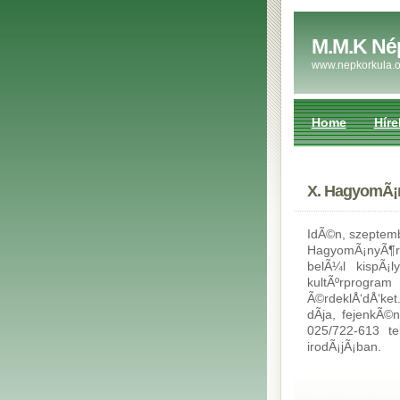
M.M.K Né
www.nepkorkula.o
Home
Híre
X. HagyomÃ¡
IdÃ©n, szeptemb
HagyomÃ¡nyÃ¶r
belÃ¼l kispÃ¡ly
kultÃºrprogra
Ã©rdeklÅ‘dÅ‘ket
dÃ­ja, fejenkÃ©
025/722-613 t
irodÃ¡jÃ¡ban.