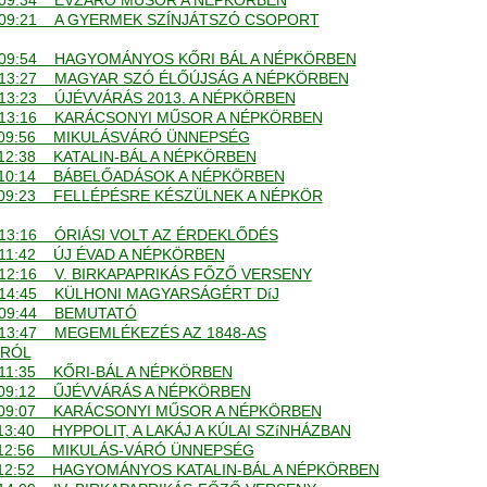
. - 09:34 ÉVZÁRÓ MŰSOR A NÉPKÖRBEN
. - 09:21 A GYERMEK SZÍNJÁTSZÓ CSOPORT
. - 09:54 HAGYOMÁNYOS KŐRI BÁL A NÉPKÖRBEN
. - 13:27 MAGYAR SZÓ ÉLŐÚJSÁG A NÉPKÖRBEN
 - 13:23 ÚJÉVVÁRÁS 2013. A NÉPKÖRBEN
. - 13:16 KARÁCSONYI MŰSOR A NÉPKÖRBEN
. - 09:56 MIKULÁSVÁRÓ ÜNNEPSÉG
 - 12:38 KATALIN-BÁL A NÉPKÖRBEN
. - 10:14 BÁBELŐADÁSOK A NÉPKÖRBEN
. - 09:23 FELLÉPÉSRE KÉSZÜLNEK A NÉPKÖR
 - 13:16 ÓRIÁSI VOLT AZ ÉRDEKLŐDÉS
 - 11:42 ÚJ ÉVAD A NÉPKÖRBEN
 - 12:16 V. BIRKAPAPRIKÁS FŐZŐ VERSENY
. - 14:45 KÜLHONI MAGYARSÁGÉRT DíJ
 - 09:44 BEMUTATÓ
 - 13:47 MEGEMLÉKEZÉS AZ 1848-AS
RÓL
 - 11:35 KŐRI-BÁL A NÉPKÖRBEN
. - 09:12 ŰJÉVVÁRÁS A NÉPKÖRBEN
. - 09:07 KARÁCSONYI MŰSOR A NÉPKÖRBEN
 - 13:40 HYPPOLIT, A LAKÁJ A KÚLAI SZíNHÁZBAN
. - 12:56 MIKULÁS-VÁRÓ ÜNNEPSÉG
. - 12:52 HAGYOMÁNYOS KATALIN-BÁL A NÉPKÖRBEN