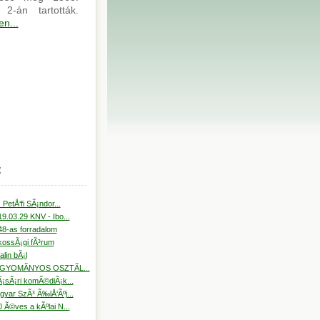
 2-án tartották.
n...
:
llÃ¡sbÃ¶rze a NÃ©p...
. PetÅ‘fi SÃ¡ndor...
19.03.29 KNV - Ibo...
48-as forradalom
kossÃ¡gi fÃ³rum
alin bÃ¡l
AGYOMÃNYOS OSZTÃL...
Ã¡sÃ¡ri komÃ©diÃ¡k...
gyar SzÃ³ Ã‰lÅ‘Ãºj...
0 Ã©ves a kÃºlai N...