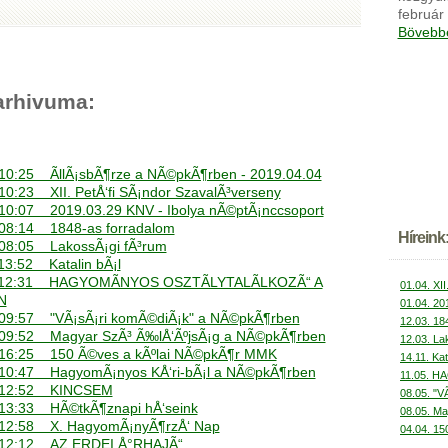
február
Bövebbe
arhivuma:
- 10:25 ÃllÃ¡sbÃ¶rze a NÃ©pkÃ¶rben - 2019.04.04
 10:23 XII. PetÅ‘fi SÃ¡ndor SzavalÃ³verseny
- 10:07 2019.03.29 KNV - Ibolya nÃ©ptÃ¡nccsoport
- 08:14 1848-as forradalom
Híreink
01.04. Ã
- 08:05 LakossÃ¡gi fÃ³rum
01.04. XII
 13:52 Katalin bÃ¡l
01.04. 20
 - 12:31 HAGYOMÃNYOS OSZTÃLYTALÃLKOZÃ“ A
12.03. 18
N
12.03. La
- 09:57 "VÃ¡sÃ¡ri komÃ©diÃ¡k" a NÃ©pkÃ¶rben
14.11. Kat
- 09:52 Magyar SzÃ³ Ã‰lÅ‘ÃºjsÃ¡g a NÃ©pkÃ¶rben
11.05. H
- 16:25 150 Ã©ves a kÃºlai NÃ©pkÃ¶r MMK
08.05. "V
- 10:47 HagyomÃ¡nyos KÅ‘ri-bÃ¡l a NÃ©pkÃ¶rben
08.05. Ma
 - 12:52 KINCSEM
04.04. 15
- 13:33 HÃ©tkÃ¶znapi hÅ‘seink
- 12:58 X. HagyomÃ¡nyÃ¶rzÅ‘ Nap
 - 12:12 AZ ERDEI Å°RHAJÃ“