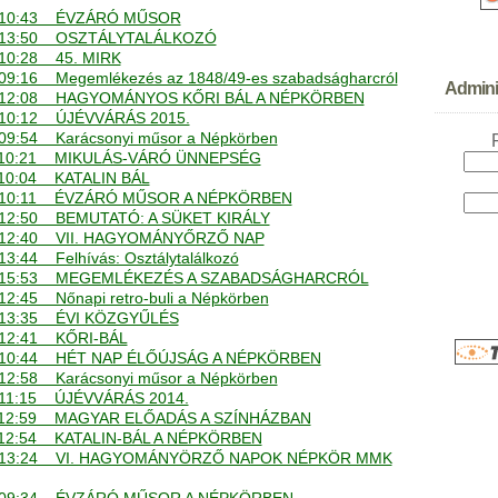
. - 10:43 ÉVZÁRÓ MŰSOR
. - 13:50 OSZTÁLYTALÁLKOZÓ
- 10:28 45. MIRK
- 09:16 Megemlékezés az 1848/49-es szabadságharcról
Adminis
. - 12:08 HAGYOMÁNYOS KŐRI BÁL A NÉPKÖRBEN
 - 10:12 ÚJÉVVÁRÁS 2015.
- 09:54 Karácsonyi műsor a Népkörben
. - 10:21 MIKULÁS-VÁRÓ ÜNNEPSÉG
- 10:04 KATALIN BÁL
. - 10:11 ÉVZÁRÓ MŰSOR A NÉPKÖRBEN
 - 12:50 BEMUTATÓ: A SÜKET KIRÁLY
. - 12:40 VII. HAGYOMÁNYŐRZŐ NAP
 13:44 Felhívás: Osztálytalálkozó
. - 15:53 MEGEMLÉKEZÉS A SZABADSÁGHARCRÓL
- 12:45 Nőnapi retro-buli a Népkörben
 - 13:35 ÉVI KÖZGYŰLÉS
 - 12:41 KŐRI-BÁL
. - 10:44 HÉT NAP ÉLŐÚJSÁG A NÉPKÖRBEN
- 12:58 Karácsonyi műsor a Népkörben
 - 11:15 ÚJÉVVÁRÁS 2014.
. - 12:59 MAGYAR ELŐADÁS A SZÍNHÁZBAN
 - 12:54 KATALIN-BÁL A NÉPKÖRBEN
. - 13:24 VI. HAGYOMÁNYÖRZŐ NAPOK NÉPKÖR MMK