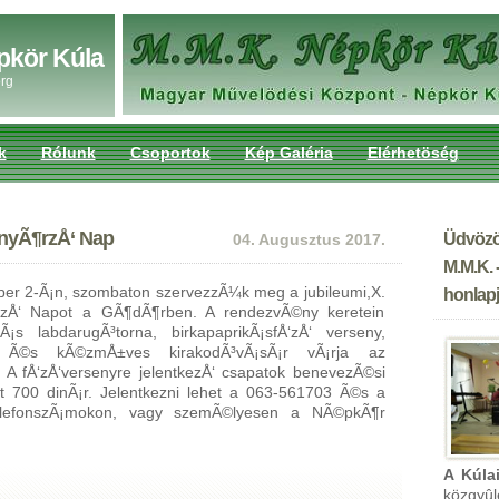
pkör Kúla
rg
k
Rólunk
Csoportok
Kép Galéria
Elérhetöség
nyÃ¶rzÅ‘ Nap
Üdvözö
04. Augusztus 2017.
M.M.K. 
er 2-Ã¡n, szombaton szervezzÃ¼k meg a jubileumi,X.
honlapj
zÅ‘ Napot a GÃ¶dÃ¶rben. A rendezvÃ©ny keretein
Ã¡s labdarugÃ³torna, birkapaprikÃ¡sfÅ‘zÅ‘ verseny,
m Ã©s kÃ©zmÅ±ves kirakodÃ³vÃ¡sÃ¡r vÃ¡rja az
. A fÅ‘zÅ‘versenyre jelentkezÅ‘ csapatok benevezÃ©si
nt 700 dinÃ¡r. Jelentkezni lehet a 063-561703 Ã©s a
elefonszÃ¡mokon, vagy szemÃ©lyesen a NÃ©pkÃ¶r
A Kúla
közgyû