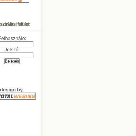
ztrálási felület:
Felhasználo:
Jelszó:
design by: