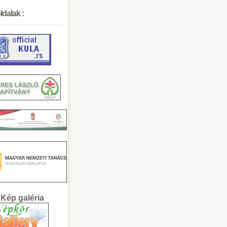
ldalak :
llÃ¡sbÃ¶rze a NÃ©p...
. PetÅ‘fi SÃ¡ndor...
19.03.29 KNV - Ibo...
48-as forradalom
kossÃ¡gi fÃ³rum
alin bÃ¡l
AGYOMÃNYOS OSZTÃL...
Ã¡sÃ¡ri komÃ©diÃ¡k...
gyar SzÃ³ Ã‰lÅ‘Ãºj...
0 Ã©ves a kÃºlai N...
Kép galéria