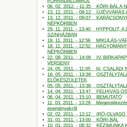
FORRADALOMRÓL
06. 02. 2012. - 11:35 KŐRI-BÁL 
13. 12. 2011. - 09:12 ŰJÉVVÁRÁ
13. 12. 2011. - 09:07 KARÁCSON
NÉPKÖRBEN
29. 11. 2011. - 13:40 HYPPOLIT, A
SZíNHÁZBAN
18. 11. 2011. - 12:56 MIKULÁS-
18. 11. 2011. - 12:52 HAGYOMÁN
NÉPKÖRBEN
22. 08. 2011. - 14:09 IV. BIRKAP
VERSENY
24. 05. 2011. - 11:05 III. CSALÁDI
16. 05. 2011. - 13:39 OSZTÁLYTA
ELŐKÉSZÜLETEK
05. 05. 2011. - 13:38 OSZTÁLYT
14. 04. 2011. - 13:47 FELHíVÁS
06. 04. 2011. - 15:10 BEMUTATÓ
11. 03. 2011. - 13:29 Megemlékezé
eseményekről
02. 02. 2011. - 12:12 IRÓ-OLVAS
31. 01. 2011. - 13:00 KŐRI-BÁL
10. 01. 2011. - 08:32 KÉZIMUNKA 