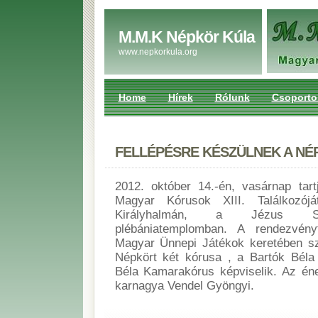
M.M.K Népkör Kúla
www.nepkorkula.org
Home
Hírek
Rólunk
Csoporto
FELLÉPÉSRE KÉSZÜLNEK A NÉ
2012. október 14.-én, vasárnap tar
Magyar Kórusok XIII. Találkozój
Királyhalmán, a Jézus Sz
plébániatemplomban. A rendezvén
Magyar Ünnepi Játékok keretében sz
Népkört két kórusa , a Bartók Béla
Béla Kamarakórus képviselik. Az éne
karnagya Vendel Gyöngyi.