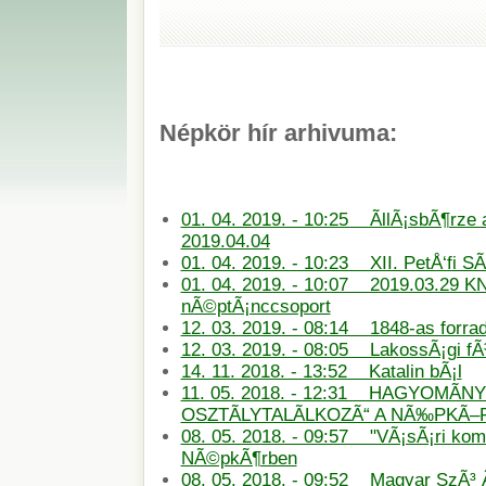
Népkör hír arhivuma:
01. 04. 2019. - 10:25 ÃllÃ¡sbÃ¶rze
2019.04.04
01. 04. 2019. - 10:23 XII. PetÅ‘fi S
01. 04. 2019. - 10:07 2019.03.29 KN
nÃ©ptÃ¡nccsoport
12. 03. 2019. - 08:14 1848-as forra
12. 03. 2019. - 08:05 LakossÃ¡gi f
14. 11. 2018. - 13:52 Katalin bÃ¡l
11. 05. 2018. - 12:31 HAGYOMÃN
OSZTÃLYTALÃLKOZÃ“ A NÃ‰PKÃ
08. 05. 2018. - 09:57 "VÃ¡sÃ¡ri ko
NÃ©pkÃ¶rben
08. 05. 2018. - 09:52 Magyar SzÃ³ 