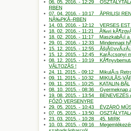
06. 05. 2016. - 12:29 OSZTÃLYT
RBEN
07. 04. 2016. - 10:17 ÃPRILISI
NÃ‰PKÃ–RBEN
14. 03. 2016. - 12:12 VERSES E
18. 02. 2016. - 11:21 Ã‰vi kÃ¶zg
18. 02. 2016. - 11:17 MaszkabÃ¡l 
29. 01. 2016. - 12:33 Mindennapi hÅ
15. 12. 2015. - 12:55 ÃšjÃ©vvÃ¡rÃ
15. 12. 2015. - 12:45 KarÃ¡csonyi
08. 12. 2015. - 10:19 KÃ¶nyvbemu
VÃLTOZÃS !
24. 11. 2015. - 09:12 MikulÃ¡s Retro
09. 11. 2015. - 10:32 MIKULÃS-
09. 11. 2015. - 10:25 KATALIN-BÃL
08. 10. 2015. - 08:36 Gyermeknap
19. 08. 2015. - 13:54 BENEVEZÉS
FŐZŐ VERSENYRE
29. 05. 2015. - 10:43 ÉVZÁRÓ M
07. 05. 2015. - 13:50 OSZTÁLYTA
23. 03. 2015. - 10:28 45. MIRK
10. 03. 2015. - 09:16 Megemlékezé
szabadságharcról