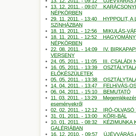
13. 12. 2011. - 09:12 ŰJÉVVÁRÁ
13. 12. 2011. - 09:07 KARÁCSON
NÉPKÖRBEN
29. 11. 2011. - 13:40 HYPPOLIT, A
SZíNHÁZBAN
18. 11. 2011. - 12:56 MIKULÁS-
18. 11. 2011. - 12:52 HAGYOMÁN
NÉPKÖRBEN
22. 08. 2011. - 14:09 IV. BIRKAP
VERSENY
24. 05. 2011. - 11:05 III. CSALÁDI
16. 05. 2011. - 13:39 OSZTÁLYTA
ELŐKÉSZÜLETEK
05. 05. 2011. - 13:38 OSZTÁLYT
14. 04. 2011. - 13:47 FELHíVÁS
06. 04. 2011. - 15:10 BEMUTATÓ
11. 03. 2011. - 13:29 Megemlékezé
eseményekről
02. 02. 2011. - 12:12 IRÓ-OLVAS
31. 01. 2011. - 13:00 KŐRI-BÁL
10. 01. 2011. - 08:32 KÉZIMUNKA 
GALÉRIÁBAN
16. 12. 2010. - 09:57 ÚJÉVVÁRÁ