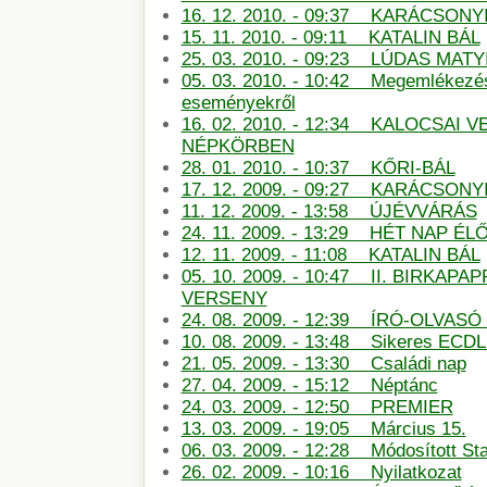
16. 12. 2010. - 09:37 KARÁCSONY
15. 11. 2010. - 09:11 KATALIN BÁL
25. 03. 2010. - 09:23 LÚDAS MATY
05. 03. 2010. - 10:42 Megemlékezé
eseményekről
16. 02. 2010. - 12:34 KALOCSAI 
NÉPKÖRBEN
28. 01. 2010. - 10:37 KŐRI-BÁL
17. 12. 2009. - 09:27 KARÁCSON
11. 12. 2009. - 13:58 ÚJÉVVÁRÁS
24. 11. 2009. - 13:29 HÉT NAP É
12. 11. 2009. - 11:08 KATALIN BÁL
05. 10. 2009. - 10:47 II. BIRKAP
VERSENY
24. 08. 2009. - 12:39 ÍRÓ-OLVAS
10. 08. 2009. - 13:48 Sikeres ECDL
21. 05. 2009. - 13:30 Családi nap
27. 04. 2009. - 15:12 Néptánc
24. 03. 2009. - 12:50 PREMIER
13. 03. 2009. - 19:05 Március 15.
06. 03. 2009. - 12:28 Módosított St
26. 02. 2009. - 10:16 Nyilatkozat