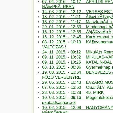
07. 04. 2016. - 10:17 ÃPRILISI
NÃ‰PKÃ–RBEN
14. 03. 2016. - 12:12 VERSES E
18. 02. 2016. - 11:21 Ã‰vi kÃ¶zg
18. 02. 2016. - 11:17 MaszkabÃ¡l 
29. 01. 2016. - 12:33 Mindennapi hÅ
15. 12. 2015. - 12:55 ÃšjÃ©vvÃ¡rÃ
15. 12. 2015. - 12:45 KarÃ¡csonyi
08. 12. 2015. - 10:19 KÃ¶nyvbemu
VÃLTOZÃS !
24. 11. 2015. - 09:12 MikulÃ¡s Retro
09. 11. 2015. - 10:32 MIKULÃS-
09. 11. 2015. - 10:25 KATALIN-BÃL
08. 10. 2015. - 08:36 Gyermeknap
19. 08. 2015. - 13:54 BENEVEZÉS
FŐZŐ VERSENYRE
29. 05. 2015. - 10:43 ÉVZÁRÓ M
07. 05. 2015. - 13:50 OSZTÁLYTA
23. 03. 2015. - 10:28 45. MIRK
10. 03. 2015. - 09:16 Megemlékezé
szabadságharcról
10. 02. 2015. - 12:08 HAGYOMÁN
NÉPKÖRBEN