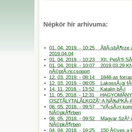
Népkör hír arhivuma:
01. 04. 2019. - 10:25 ÃllÃ¡sbÃ¶rze
2019.04.04
01. 04. 2019. - 10:23 XII. PetÅ‘fi S
01. 04. 2019. - 10:07 2019.03.29 KN
nÃ©ptÃ¡nccsoport
12. 03. 2019. - 08:14 1848-as forra
12. 03. 2019. - 08:05 LakossÃ¡gi f
14. 11. 2018. - 13:52 Katalin bÃ¡l
11. 05. 2018. - 12:31 HAGYOMÃN
OSZTÃLYTALÃLKOZÃ“ A NÃ‰PKÃ
08. 05. 2018. - 09:57 "VÃ¡sÃ¡ri ko
NÃ©pkÃ¶rben
08. 05. 2018. - 09:52 Magyar SzÃ³ 
NÃ©pkÃ¶rben
04. 04. 2018. - 16:25 150 Ã©ves a