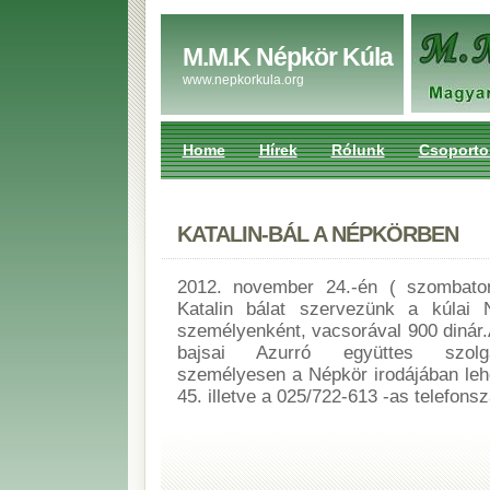
M.M.K Népkör Kúla
www.nepkorkula.org
Home
Hírek
Rólunk
Csoporto
KATALIN-BÁL A NÉPKÖRBEN
2012. november 24.-én ( szombaton
Katalin bálat szervezünk a kúlai 
személyenként, vacsorával 900 dinár.
bajsai Azurró együttes szolgál
személyesen a Népkör irodájában leh
45. illetve a 025/722-613 -as telefons