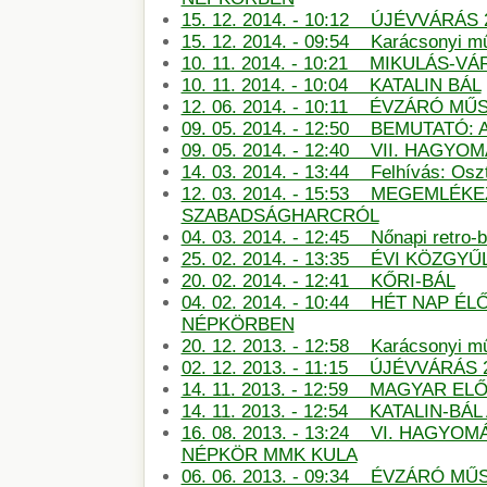
15. 12. 2014. - 10:12 ÚJÉVVÁRÁS 
15. 12. 2014. - 09:54 Karácsonyi m
10. 11. 2014. - 10:21 MIKULÁS-
10. 11. 2014. - 10:04 KATALIN BÁL
12. 06. 2014. - 10:11 ÉVZÁRÓ M
09. 05. 2014. - 12:50 BEMUTATÓ:
09. 05. 2014. - 12:40 VII. HAG
14. 03. 2014. - 13:44 Felhívás: Oszt
12. 03. 2014. - 15:53 MEGEMLÉKE
SZABADSÁGHARCRÓL
04. 03. 2014. - 12:45 Nőnapi retro-b
25. 02. 2014. - 13:35 ÉVI KÖZGYŰ
20. 02. 2014. - 12:41 KŐRI-BÁL
04. 02. 2014. - 10:44 HÉT NAP É
NÉPKÖRBEN
20. 12. 2013. - 12:58 Karácsonyi m
02. 12. 2013. - 11:15 ÚJÉVVÁRÁS 
14. 11. 2013. - 12:59 MAGYAR E
14. 11. 2013. - 12:54 KATALIN-B
16. 08. 2013. - 13:24 VI. HAGY
NÉPKÖR MMK KULA
06. 06. 2013. - 09:34 ÉVZÁRÓ 