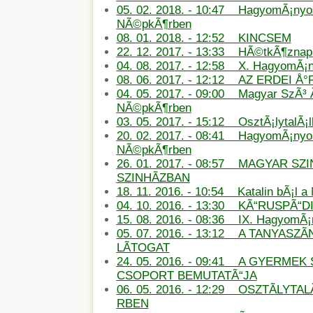
05. 02. 2018. - 10:47 HagyomÃ¡nyos
NÃ©pkÃ¶rben
08. 01. 2018. - 12:52 KINCSEM
22. 12. 2017. - 13:33 HÃ©tkÃ¶znapi
04. 08. 2017. - 12:58 X. HagyomÃ¡
08. 06. 2017. - 12:12 AZ ERDEI Å
04. 05. 2017. - 09:00 Magyar SzÃ³ 
NÃ©pkÃ¶rben
03. 05. 2017. - 15:12 OsztÃ¡lytalÃ¡
20. 02. 2017. - 08:41 HagyomÃ¡nyos
NÃ©pkÃ¶rben
26. 01. 2017. - 08:57 MAGYAR SZ
SZINHÃZBAN
18. 11. 2016. - 10:54 Katalin bÃ¡l 
04. 10. 2016. - 13:30 KÃ“RUSPÃ“D
15. 08. 2016. - 08:36 IX. HagyomÃ
05. 07. 2016. - 13:12 A TANYASZÃ
LÃTOGAT
24. 05. 2016. - 09:41 A GYERMEK 
CSOPORT BEMUTATÃ“JA
06. 05. 2016. - 12:29 OSZTÃLYT
RBEN